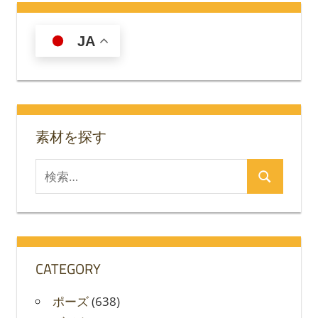
記
の
事
JA
ペ
ー
ジ
送
素材を探す
り
検
検
索
索
対
象:
CATEGORY
ポーズ
(638)