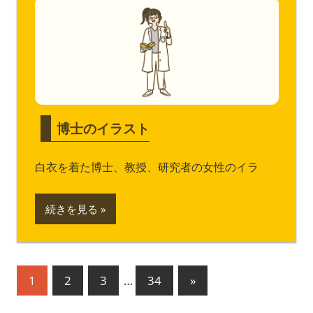
博士のイラスト
白衣を着た博士、教授、研究者の女性のイラ
続きを見る
投
次
1
2
3
…
34
»
の
稿