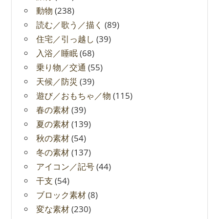
動物
(238)
読む／歌う／描く
(89)
住宅／引っ越し
(39)
入浴／睡眠
(68)
乗り物／交通
(55)
天候／防災
(39)
遊び／おもちゃ／物
(115)
春の素材
(39)
夏の素材
(139)
秋の素材
(54)
冬の素材
(137)
アイコン／記号
(44)
干支
(54)
ブロック素材
(8)
変な素材
(230)