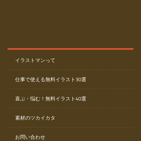
た
人
ai
物
デ
ー
イ
タ
を
ラ
ダ
イラストマンって
ウ
ス
ン
ト
ロ
仕事で使える無料イラスト30選
ー
専
ド
喜ぶ・悩む！無料イラスト40選
で
門
き
素材のツカイカタ
サ
る
人
イ
物
お問い合わせ