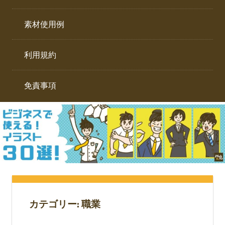
イ
ト。
ラ
素材使用例
ス
ト
利用規約
専
門
サ
免責事項
イ
ト。
カテゴリー:
職業