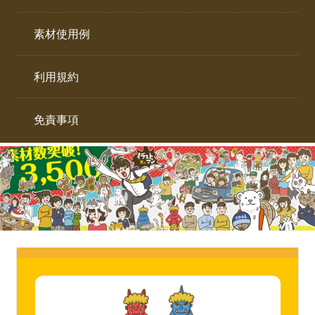
イ
ト。
ラ
素材使用例
ス
ト
利用規約
専
門
サ
免責事項
イ
ト。