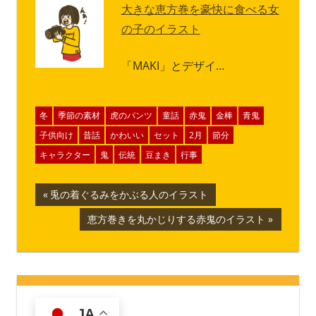
大きな恵方巻を豪快に食べる女
の子のイラスト
「MAKI」とデザイ…
冬
季節の素材
虎のパンツ
童話
赤鬼
金棒
青鬼
子供向け
昔話
かわいい
セット
2月
節分
キャラクター
鬼
伝統
豆まき
行事
投
前
兎の着ぐるみをかぶる人のイラスト
の
稿
次
恵方巻きを丸かじりする赤鬼のイラスト
記
の
ナ
事:
記
事:
ビ
ゲ
JA