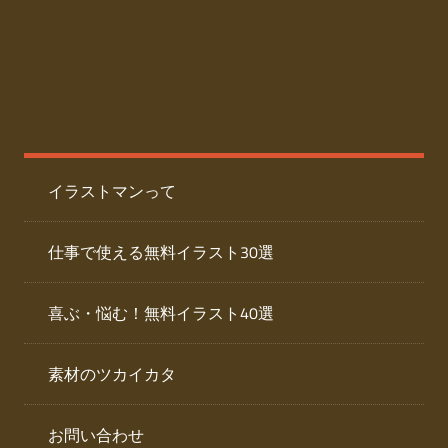
た
人
ai
物
デ
ー
イ
タ
を
ラ
ダ
イラストマンって
ウ
ス
ン
ト
ロ
仕事で使える無料イラスト30選
ー
専
ド
喜ぶ・悩む！無料イラスト40選
で
門
き
素材のツカイカタ
サ
る
人
イ
物
お問い合わせ