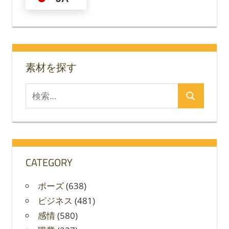
ー
シ
ョ
素材を探す
ン
検
検
索
索
対
象:
CATEGORY
ポーズ
(638)
ビジネス
(481)
感情
(580)