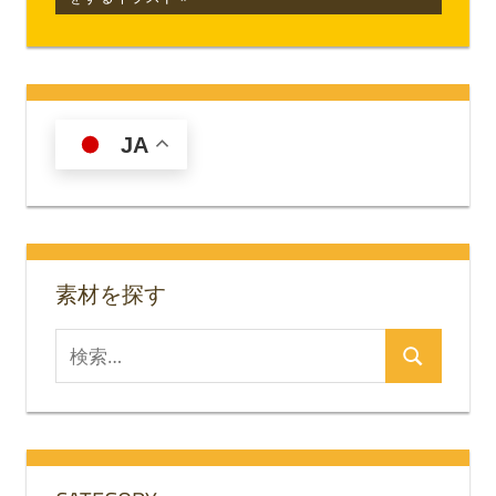
ナ
事:
記
事:
ビ
ゲ
ー
JA
シ
ョ
ン
素材を探す
検
検
索
索
対
象: