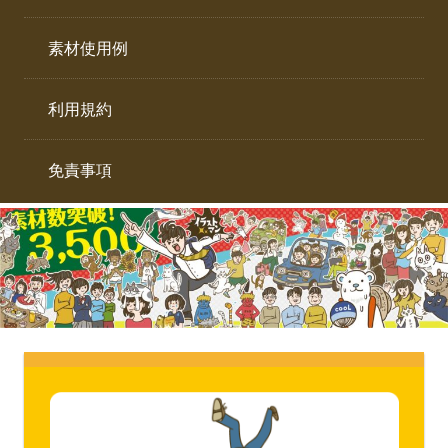
イ
ト。
ラ
素材使用例
ス
ト
利用規約
専
門
サ
免責事項
イ
ト。