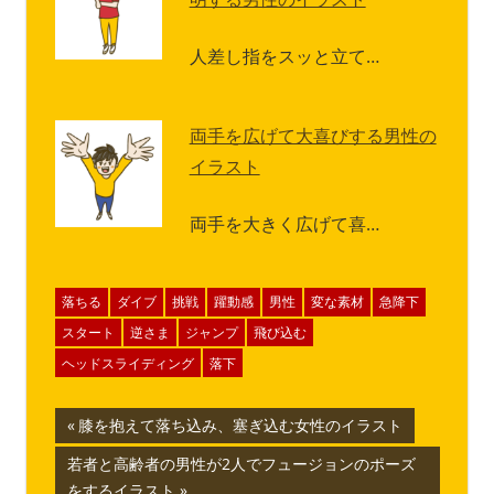
人差し指をスッと立て…
両手を広げて大喜びする男性の
イラスト
両手を大きく広げて喜…
落ちる
ダイブ
挑戦
躍動感
男性
変な素材
急降下
スタート
逆さま
ジャンプ
飛び込む
ヘッドスライディング
落下
投
前
膝を抱えて落ち込み、塞ぎ込む女性のイラスト
の
稿
次
若者と高齢者の男性が2人でフュージョンのポーズ
記
の
をするイラスト