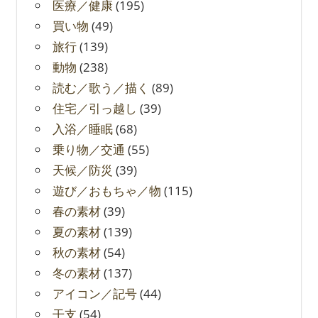
医療／健康
(195)
買い物
(49)
旅行
(139)
動物
(238)
読む／歌う／描く
(89)
住宅／引っ越し
(39)
入浴／睡眠
(68)
乗り物／交通
(55)
天候／防災
(39)
遊び／おもちゃ／物
(115)
春の素材
(39)
夏の素材
(139)
秋の素材
(54)
冬の素材
(137)
アイコン／記号
(44)
干支
(54)