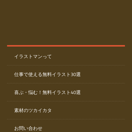
た
人
ai
物
デ
ー
イ
タ
を
ラ
ダ
イラストマンって
ウ
ス
ン
ト
ロ
仕事で使える無料イラスト30選
ー
専
ド
喜ぶ・悩む！無料イラスト40選
で
門
き
素材のツカイカタ
サ
る
人
イ
物
お問い合わせ