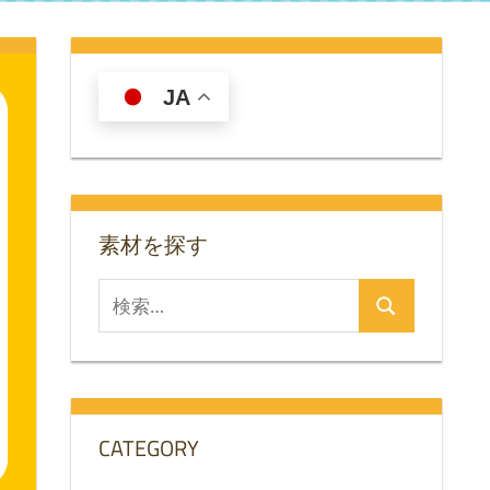
JA
素材を探す
検
検
索
索
対
象:
CATEGORY