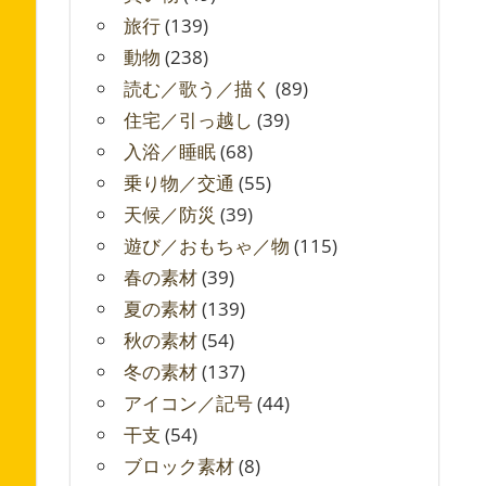
旅行
(139)
動物
(238)
読む／歌う／描く
(89)
住宅／引っ越し
(39)
入浴／睡眠
(68)
乗り物／交通
(55)
天候／防災
(39)
遊び／おもちゃ／物
(115)
春の素材
(39)
夏の素材
(139)
秋の素材
(54)
冬の素材
(137)
アイコン／記号
(44)
干支
(54)
ブロック素材
(8)