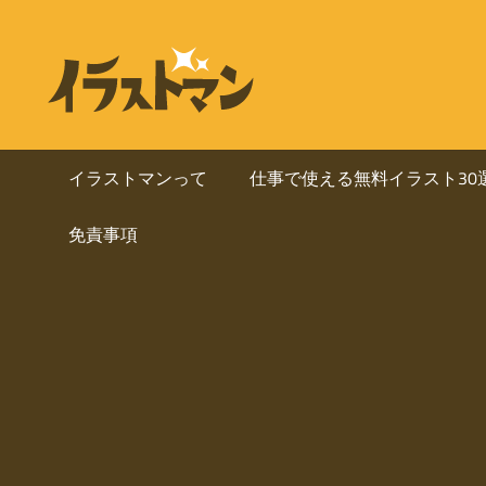
コ
ン
ビ
イ
テ
ラ
ジ
ン
ス
ト
ツ
ネ
マ
へ
イラストマンって
仕事で使える無料イラスト30
ン
ス
ス・
は
免責事項
キ
人
ッ
資
物
プ
を
料
中
心
に
と
し
使
た
ai