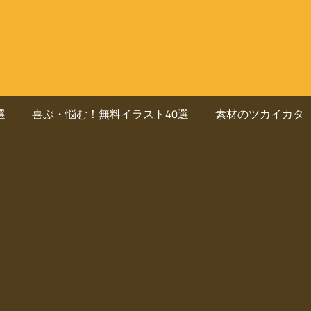
選
喜ぶ・悩む！無料イラスト40選
素材のツカイカタ