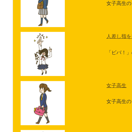
女子高生の
人差し指を
「ビバ！」
女子高生
女子高生の