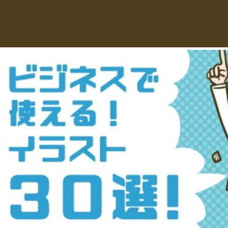
え
デ
ー
る
タ
を
人
ダ
ウ
物
ン
ロ
イ
ー
ラ
ド
で
ス
き
る
ト
人
物
専
イ
ラ