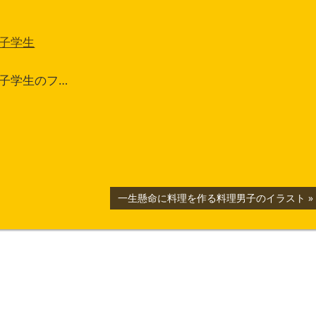
子学生
子学生のフ…
次
一生懸命に料理を作る料理男子のイラスト
の
記
事: