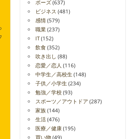
ポーズ
(637)
ビジネス
(481)
感情
(579)
っ
職業
(237)
ウ
IT
(152)
飲食
(352)
吹き出し
(88)
恋愛／恋人
(116)
中学生／高校生
(148)
子供／小学生
(234)
勉強／学校
(93)
スポーツ／アウトドア
(287)
家族
(144)
生活
(476)
医療／健康
(195)
買い物
(49)