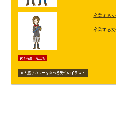
卒業する女
卒業する女
女子高生
逆立ち
投
前
大盛りカレーを食べる男性のイラスト
の
稿
記
ナ
事:
ビ
ゲ