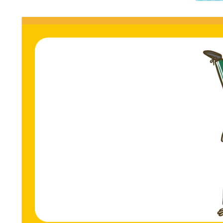
門
ス
ト
サ
専
門
イ
サ
イ
ト。
ト。