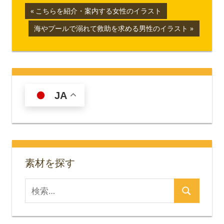
投
前
こちらを紹介・案内する女性のイラスト
の
稿
次
海やプールで溺れて救助を求める男性のイラスト
記
の
ナ
事:
記
事:
ビ
ゲ
JA
ー
シ
ョ
素材を探す
ン
検
検
索
索
対