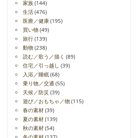
家族
(144)
生活
(476)
医療／健康
(195)
買い物
(49)
旅行
(139)
動物
(238)
読む／歌う／描く
(89)
住宅／引っ越し
(39)
入浴／睡眠
(68)
乗り物／交通
(55)
天候／防災
(39)
遊び／おもちゃ／物
(115)
春の素材
(39)
夏の素材
(139)
秋の素材
(54)
冬の素材
(137)