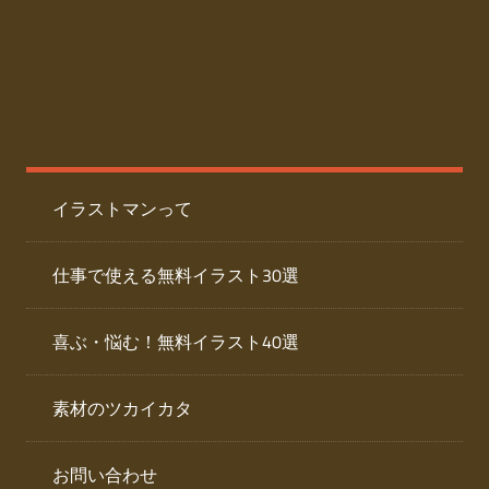
た
人
ai
物
デ
ー
イ
タ
を
ラ
ダ
イラストマンって
ウ
ス
ン
ト
ロ
仕事で使える無料イラスト30選
ー
専
ド
喜ぶ・悩む！無料イラスト40選
で
門
き
素材のツカイカタ
サ
る
人
イ
物
お問い合わせ