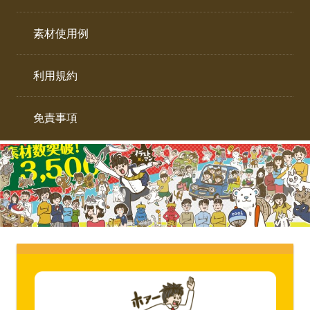
イ
ト。
ラ
素材使用例
ス
ト
利用規約
専
門
サ
免責事項
イ
ト。