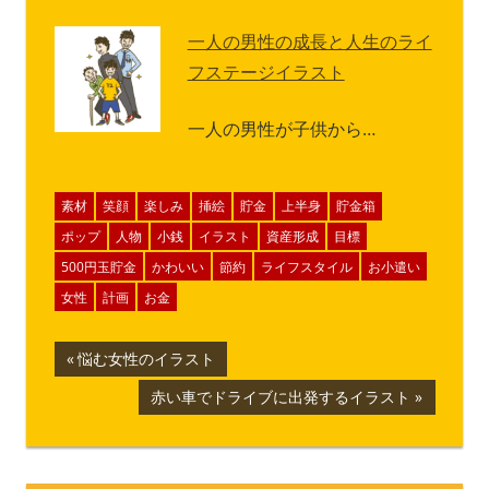
一人の男性の成長と人生のライ
フステージイラスト
一人の男性が子供から…
素材
笑顔
楽しみ
挿絵
貯金
上半身
貯金箱
ポップ
人物
小銭
イラスト
資産形成
目標
500円玉貯金
かわいい
節約
ライフスタイル
お小遣い
女性
計画
お金
投
前
悩む女性のイラスト
の
稿
次
赤い車でドライブに出発するイラスト
記
の
ナ
事:
記
事:
ビ