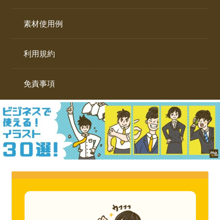
イ
ト。
ラ
素材使用例
ス
ト
利用規約
専
門
サ
免責事項
イ
ト。