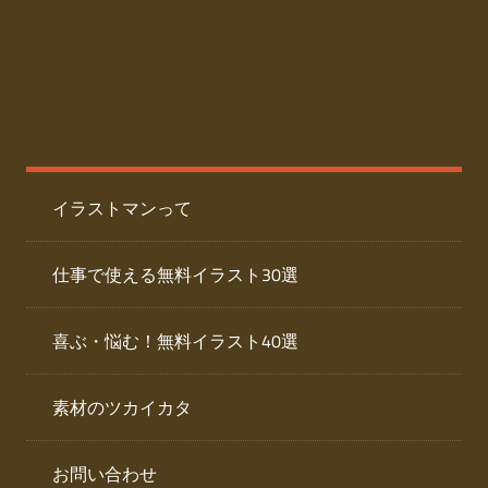
た
人
ai
物
デ
ー
イ
タ
を
ラ
ダ
イラストマンって
ウ
ス
ン
ト
ロ
仕事で使える無料イラスト30選
ー
専
ド
喜ぶ・悩む！無料イラスト40選
で
門
き
素材のツカイカタ
サ
る
人
イ
物
お問い合わせ