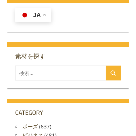
ゲ
JA
ー
シ
ョ
素材を探す
ン
検
検
索
索
対
象:
CATEGORY
ポーズ
(637)
ビジネス
(481)