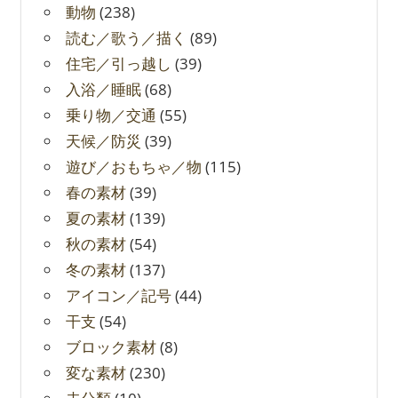
動物
(238)
読む／歌う／描く
(89)
住宅／引っ越し
(39)
入浴／睡眠
(68)
乗り物／交通
(55)
天候／防災
(39)
遊び／おもちゃ／物
(115)
春の素材
(39)
夏の素材
(139)
秋の素材
(54)
冬の素材
(137)
アイコン／記号
(44)
干支
(54)
ブロック素材
(8)
変な素材
(230)