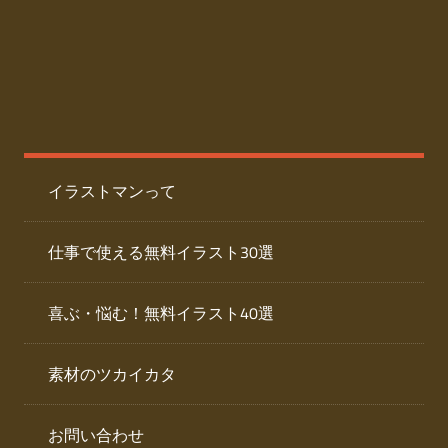
た
人
ai
物
デ
ー
イ
タ
を
ラ
ダ
イラストマンって
ウ
ス
ン
ト
ロ
仕事で使える無料イラスト30選
ー
専
ド
喜ぶ・悩む！無料イラスト40選
で
門
き
素材のツカイカタ
サ
る
人
イ
物
お問い合わせ