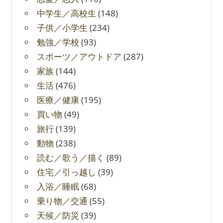
中学生／高校生
(148)
子供／小学生
(234)
勉強／学校
(93)
スポーツ／アウトドア
(287)
家族
(144)
生活
(476)
医療／健康
(195)
買い物
(49)
旅行
(139)
動物
(238)
読む／歌う／描く
(89)
住宅／引っ越し
(39)
入浴／睡眠
(68)
乗り物／交通
(55)
天候／防災
(39)