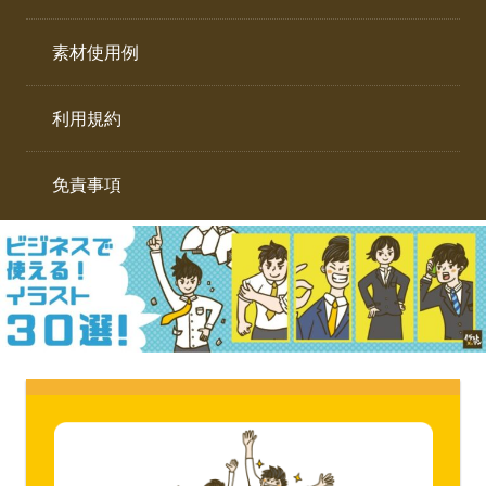
イ
ト。
ラ
素材使用例
ス
ト
利用規約
専
門
サ
免責事項
イ
ト。