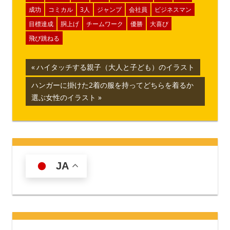
成功
コミカル
3人
ジャンプ
会社員
ビジネスマン
目標達成
胴上げ
チームワーク
優勝
大喜び
飛び跳ねる
投
前
ハイタッチする親子（大人と子ども）のイラスト
の
稿
次
ハンガーに掛けた2着の服を持ってどちらを着るか
記
の
選ぶ女性のイラスト
ナ
事:
記
事:
ビ
ゲ
ー
JA
シ
ョ
ン