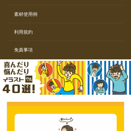
イ
ト。
ラ
素材使用例
ス
ト
利用規約
専
門
サ
免責事項
イ
ト。