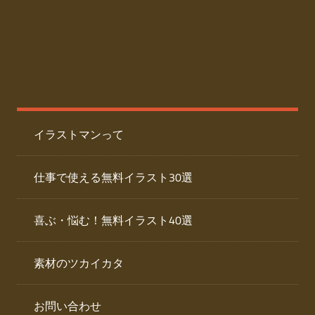
た
人
ai
物
デ
ー
イ
タ
を
ラ
ダ
イラストマンって
ウ
ス
ン
ト
ロ
仕事で使える無料イラスト30選
ー
専
ド
喜ぶ・悩む！無料イラスト40選
で
門
き
素材のツカイカタ
サ
る
人
イ
物
お問い合わせ