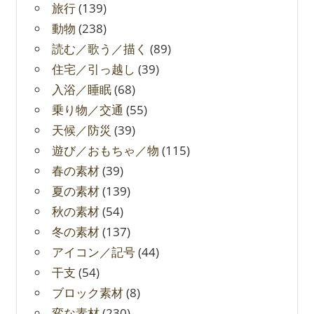
旅行
(139)
動物
(238)
読む／歌う／描く
(89)
住宅／引っ越し
(39)
入浴／睡眠
(68)
乗り物／交通
(55)
天候／防災
(39)
遊び／おもちゃ／物
(115)
春の素材
(39)
夏の素材
(139)
秋の素材
(54)
冬の素材
(137)
アイコン／記号
(44)
干支
(54)
ブロック素材
(8)
変な素材
(230)