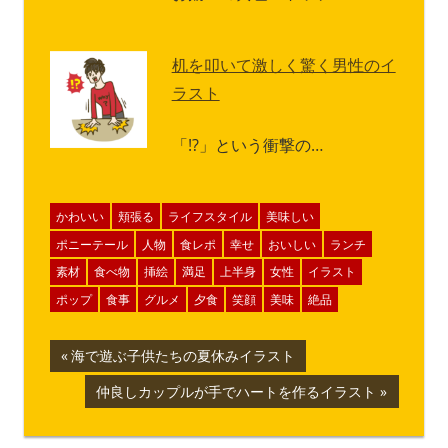
机を叩いて激しく驚く男性のイ
ラスト
「!?」という衝撃の…
かわいい
頬張る
ライフスタイル
美味しい
ポニーテール
人物
食レポ
幸せ
おいしい
ランチ
素材
食べ物
挿絵
満足
上半身
女性
イラスト
ポップ
食事
グルメ
夕食
笑顔
美味
絶品
投
前
海で遊ぶ子供たちの夏休みイラスト
の
稿
次
仲良しカップルが手でハートを作るイラスト
記
の
ナ
事:
記