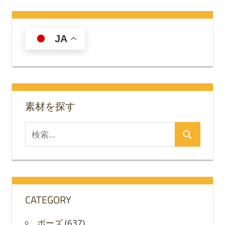
事:
ビ
ゲ
JA
ー
シ
ョ
素材を探す
ン
検
検
索
索
対
象:
CATEGORY
ポーズ
(637)