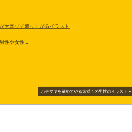
が大喜びで盛り上がるイラスト
男性や女性…
次
ハチマキを締めてやる気満々の男性のイラスト
の
記
事: