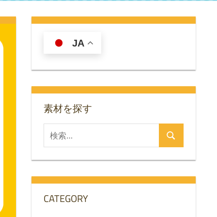
JA
素材を探す
検
検
索
索
対
象:
CATEGORY