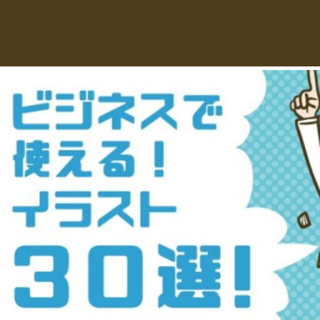
え
デ
ー
る
タ
を
人
ダ
ウ
物
ン
ロ
イ
ー
ラ
ド
で
ス
き
る
ト
人
物
専
イ
ラ