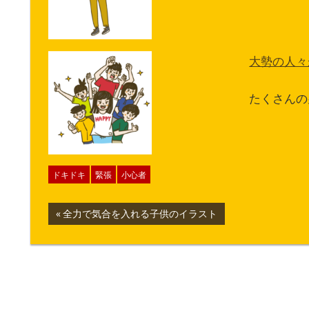
大勢の人々
たくさんの
ドキドキ
緊張
小心者
投
前
全力で気合を入れる子供のイラスト
の
稿
記
ナ
事:
ビ