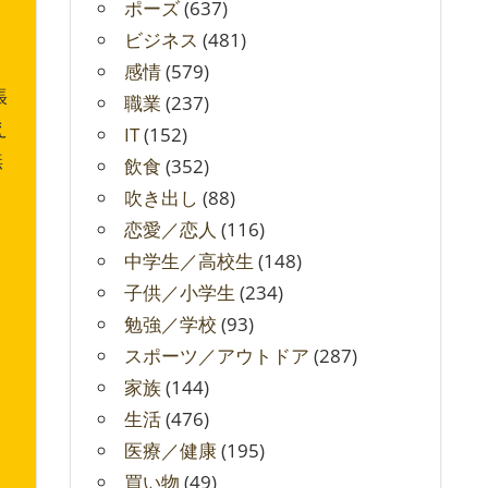
ポーズ
(637)
ビジネス
(481)
感情
(579)
張
職業
(237)
え
IT
(152)
無
飲食
(352)
吹き出し
(88)
恋愛／恋人
(116)
中学生／高校生
(148)
子供／小学生
(234)
勉強／学校
(93)
スポーツ／アウトドア
(287)
家族
(144)
生活
(476)
医療／健康
(195)
買い物
(49)