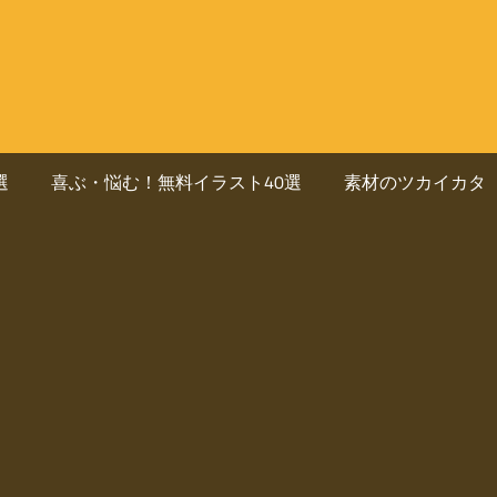
選
喜ぶ・悩む！無料イラスト40選
素材のツカイカタ