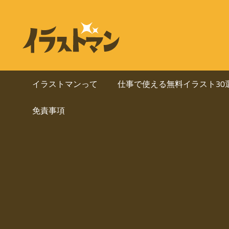
コ
ン
ビ
イ
テ
ラ
ジ
ン
ス
ト
ツ
ネ
マ
へ
イラストマンって
仕事で使える無料イラスト30
ン
ス
ス・
は
免責事項
キ
人
ッ
資
物
プ
を
料
中
心
に
と
し
使
た
ai