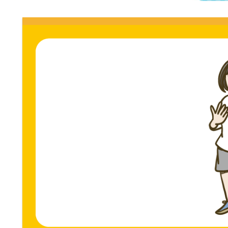
門
ス
ト
サ
専
門
イ
サ
イ
ト。
ト。