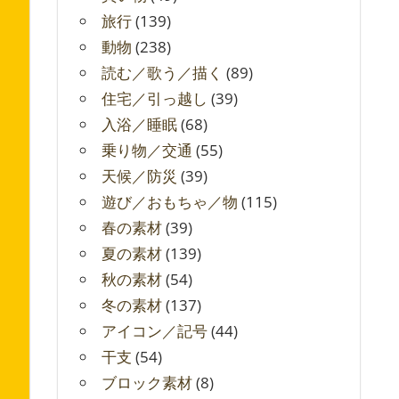
旅行
(139)
動物
(238)
読む／歌う／描く
(89)
住宅／引っ越し
(39)
入浴／睡眠
(68)
乗り物／交通
(55)
天候／防災
(39)
遊び／おもちゃ／物
(115)
春の素材
(39)
夏の素材
(139)
秋の素材
(54)
冬の素材
(137)
アイコン／記号
(44)
干支
(54)
ブロック素材
(8)