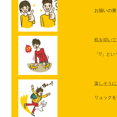
お揃いの黄
机を叩いて
「!?」と
楽しそうに
リュックを