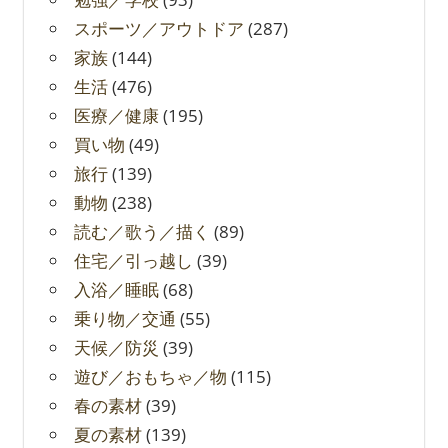
スポーツ／アウトドア
(287)
家族
(144)
生活
(476)
医療／健康
(195)
買い物
(49)
旅行
(139)
動物
(238)
読む／歌う／描く
(89)
住宅／引っ越し
(39)
入浴／睡眠
(68)
乗り物／交通
(55)
天候／防災
(39)
遊び／おもちゃ／物
(115)
春の素材
(39)
夏の素材
(139)