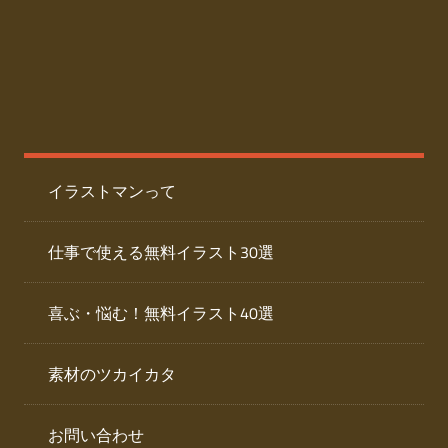
た
人
ai
物
デ
ー
イ
タ
を
ラ
ダ
イラストマンって
ウ
ス
ン
ト
ロ
仕事で使える無料イラスト30選
ー
専
ド
喜ぶ・悩む！無料イラスト40選
で
門
き
素材のツカイカタ
サ
る
人
イ
物
お問い合わせ