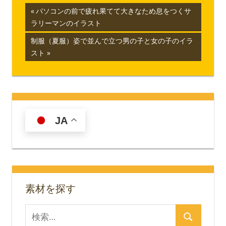
投
前
パソコンの前で疲れ果てて大きなため息をつくサ
の
ラリーマンのイラスト
稿
記
次
制服（夏服）姿で並んで立つ男の子と女の子のイラ
ナ
事:
の
スト
記
ビ
事:
ゲ
ー
JA
シ
ョ
ン
素材を探す
検
検
索