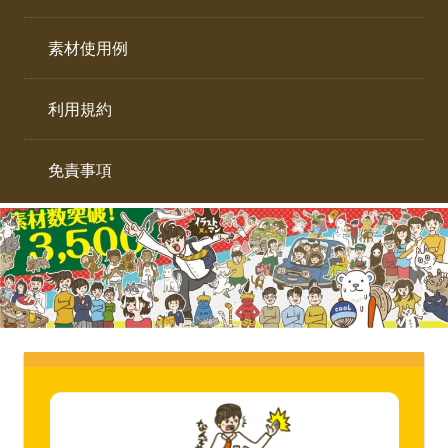
イ
ト。
ラ
素材使用例
ス
ト
利用規約
専
門
サ
免責事項
イ
ト。