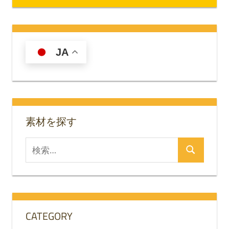
稿
記
記
ナ
事:
事:
ビ
JA
ゲ
ー
シ
素材を探す
ョ
ン
検
検
索
索
対
象:
CATEGORY