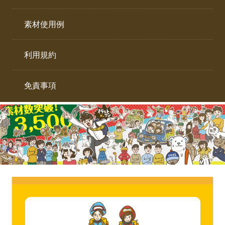
イ
ト。
ラ
素材使用例
ス
ト
利用規約
専
門
サ
免責事項
イ
ト。