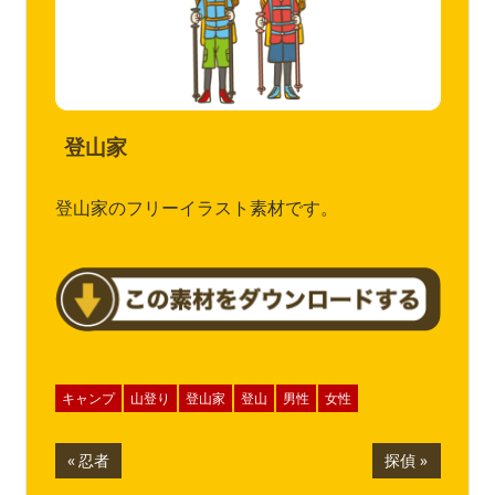
登山家
登山家のフリーイラスト素材です。
キャンプ
山登り
登山家
登山
男性
女性
投
前
次
忍者
探偵
の
の