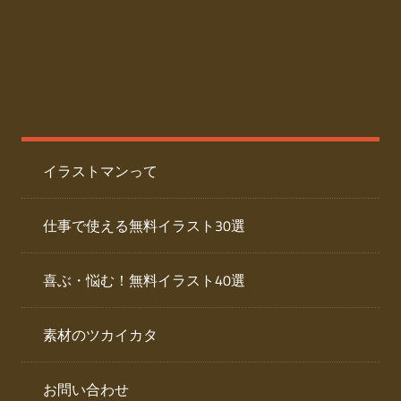
た
人
ai
物
デ
ー
イ
タ
を
ラ
ダ
イラストマンって
ウ
ス
ン
ト
ロ
仕事で使える無料イラスト30選
ー
専
ド
喜ぶ・悩む！無料イラスト40選
で
門
き
素材のツカイカタ
サ
る
人
イ
物
お問い合わせ