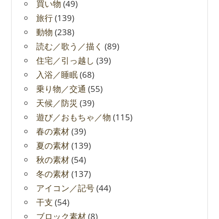
買い物
(49)
旅行
(139)
動物
(238)
読む／歌う／描く
(89)
住宅／引っ越し
(39)
入浴／睡眠
(68)
乗り物／交通
(55)
天候／防災
(39)
遊び／おもちゃ／物
(115)
春の素材
(39)
夏の素材
(139)
秋の素材
(54)
冬の素材
(137)
アイコン／記号
(44)
干支
(54)
ブロック素材
(8)