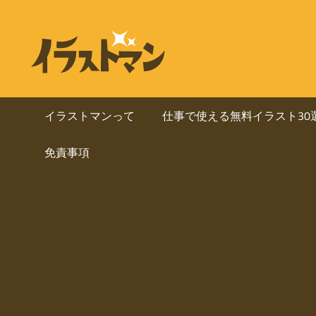
コ
ン
ビ
イ
テ
ラ
ジ
ン
ス
ト
ツ
ネ
マ
へ
イラストマンって
仕事で使える無料イラスト30
ン
ス
ス・
は
免責事項
キ
人
ッ
資
物
プ
を
料
中
心
に
と
し
使
た
ai