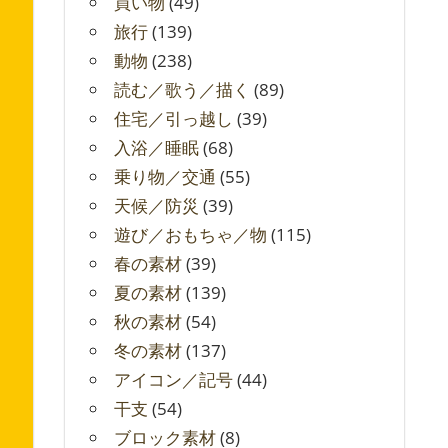
買い物
(49)
旅行
(139)
動物
(238)
読む／歌う／描く
(89)
住宅／引っ越し
(39)
入浴／睡眠
(68)
乗り物／交通
(55)
天候／防災
(39)
遊び／おもちゃ／物
(115)
春の素材
(39)
夏の素材
(139)
秋の素材
(54)
冬の素材
(137)
アイコン／記号
(44)
干支
(54)
ブロック素材
(8)