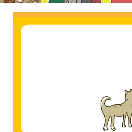
門
ス
ト
サ
専
門
イ
サ
イ
ト。
ト。