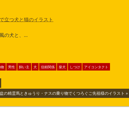
で立つ犬と猫のイラスト
風の犬と、…
動物
男性
飼い主
犬
信頼関係
柴犬
しつけ
アイコンタクト
盆の精霊馬ときゅうり・ナスの乗り物でくつろぐご先祖様のイラスト
: