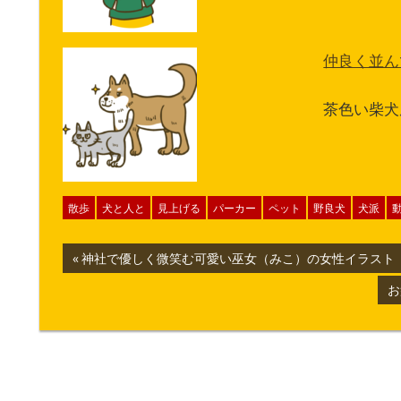
仲良く並ん
茶色い柴犬
散歩
犬と人と
見上げる
パーカー
ペット
野良犬
犬派
投
前
神社で優しく微笑む可愛い巫女（みこ）の女性イラスト
の
稿
次
お
記
の
ナ
事:
記
事
ビ
ゲ