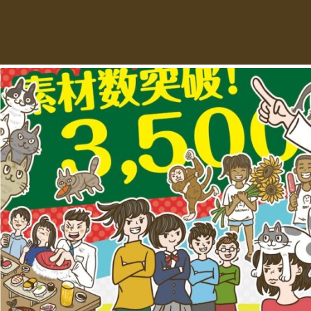
え
デ
ー
る
タ
を
人
ダ
ウ
物
ン
ロ
イ
ー
ラ
ド
で
ス
き
る
ト
人
物
専
イ
ラ