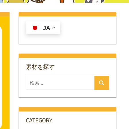
JA
素材を探す
検
検
索
索
対
象:
CATEGORY