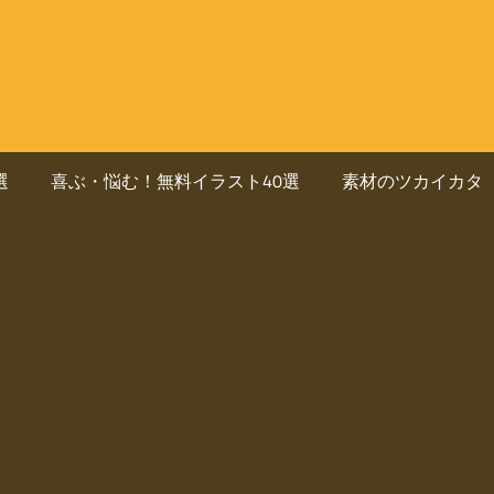
選
喜ぶ・悩む！無料イラスト40選
素材のツカイカタ