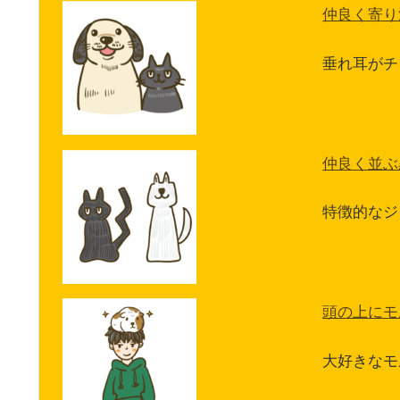
仲良く寄り
垂れ耳がチ
仲良く並ぶ
特徴的なジ
頭の上にモ
大好きなモ