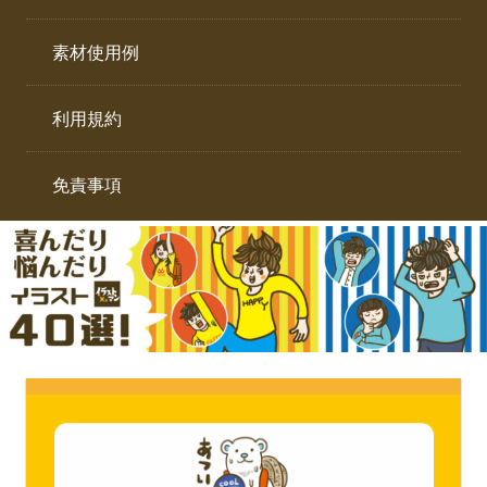
イ
ト。
ラ
素材使用例
ス
ト
利用規約
専
門
サ
免責事項
イ
ト。