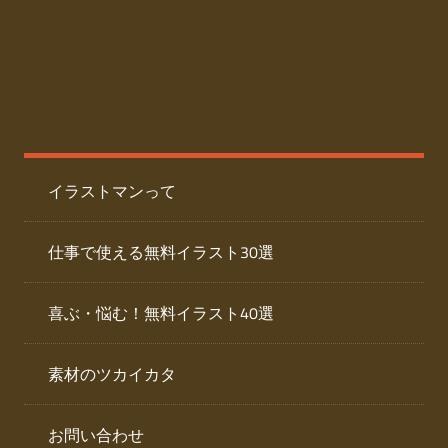
た
人
ai
物
デ
ー
イ
タ
を
ラ
ダ
イラストマンって
ウ
ス
ン
ト
ロ
仕事で使える無料イラスト30選
ー
専
ド
喜ぶ・悩む！無料イラスト40選
で
門
き
素材のツカイカタ
サ
る
人
イ
物
お問い合わせ