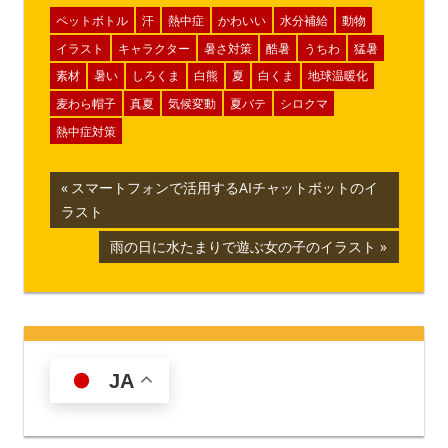
ペットボトル
汗
熱中症
かわいい
水分補給
動物
イラスト
キャラクター
暑さ対策
酷暑
うちわ
猛暑
素材
暑い
しろくま
白熊
夏
白くま
地球温暖化
麦わら帽子
真夏
気候変動
夏バテ
シロクマ
熱中症対策
投
前
スマートフォンで活用するAIチャットボットのイ
の
ラスト
稿
記
次
雨の日に水たまりで遊ぶ女の子のイラスト
ナ
事:
の
記
ビ
事:
ゲ
ー
JA
シ