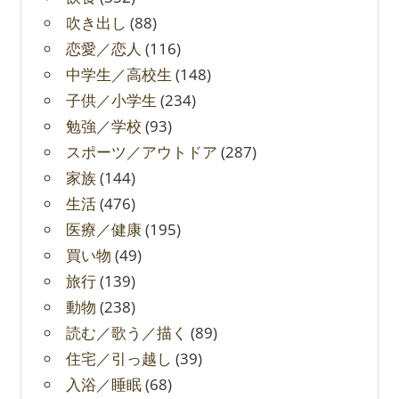
吹き出し
(88)
恋愛／恋人
(116)
中学生／高校生
(148)
子供／小学生
(234)
勉強／学校
(93)
スポーツ／アウトドア
(287)
家族
(144)
生活
(476)
医療／健康
(195)
買い物
(49)
旅行
(139)
動物
(238)
読む／歌う／描く
(89)
住宅／引っ越し
(39)
入浴／睡眠
(68)