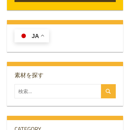
記
ビ
事:
ゲ
ー
JA
シ
ョ
ン
素材を探す
検
検
索
索
対
象:
CATEGORY