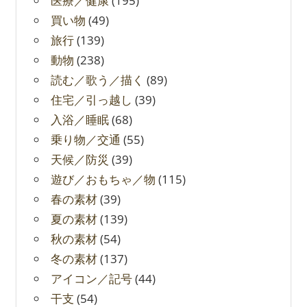
医療／健康
(195)
買い物
(49)
旅行
(139)
動物
(238)
読む／歌う／描く
(89)
住宅／引っ越し
(39)
入浴／睡眠
(68)
乗り物／交通
(55)
天候／防災
(39)
遊び／おもちゃ／物
(115)
春の素材
(39)
夏の素材
(139)
秋の素材
(54)
冬の素材
(137)
アイコン／記号
(44)
干支
(54)