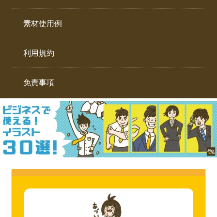
イ
ト。
ラ
素材使用例
ス
ト
利用規約
専
門
サ
免責事項
イ
ト。