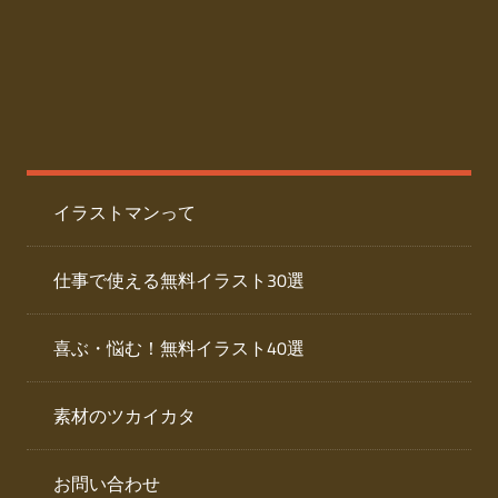
た
人
ai
物
デ
ー
イ
タ
を
ラ
ダ
イラストマンって
ウ
ス
ン
ト
ロ
仕事で使える無料イラスト30選
ー
専
ド
喜ぶ・悩む！無料イラスト40選
で
門
き
素材のツカイカタ
サ
る
人
イ
物
お問い合わせ