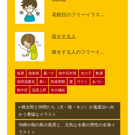
花粉症のフリーイラス…
咳をする人
咳をする人のフリーイ…
猛暑
熱射病
夏バテ
熱中症対策
女の子
酷暑
地球温暖化
暑い
気候変動
夏
汗だく
あづい
熱中症
温度上昇
水分補給
投
前
桃太郎と仲間たち（犬・猿・キジ）が鬼退治へ向
の
かう勇猛なイラスト
稿
記
次
沖縄や南の島の風景と、元気な水着の男性の全身イ
ナ
事:
の
ラスト