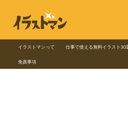
コ
ン
ビ
イ
テ
ラ
ジ
ン
ス
ト
ツ
ネ
マ
へ
イラストマンって
仕事で使える無料イラスト30
ン
ス
ス・
は
免責事項
キ
人
ッ
資
物
プ
を
料
中
心
に
と
し
使
た
ai