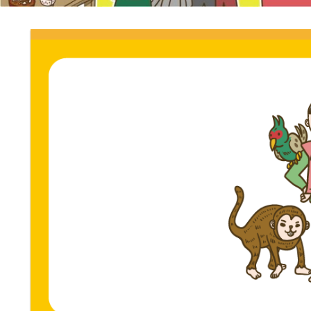
門
ス
ト
サ
専
門
イ
サ
イ
ト。
ト。