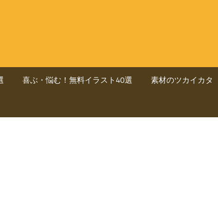
選
喜ぶ・悩む！無料イラスト40選
素材のツカイカタ