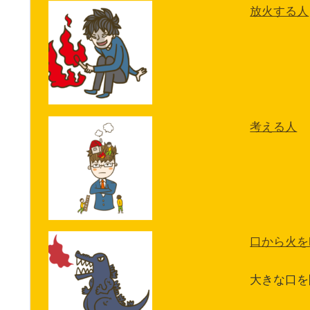
放火する人
考える人
口から火を
大きな口を