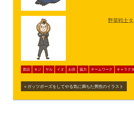
野菜戦士タ
昔話
キジ
サル
イヌ
お供
協力
チームワーク
キャラク
投
前
ガッツポーズをしてやる気に満ちた男性のイラスト
の
稿
記
ナ
事:
ビ
ゲ