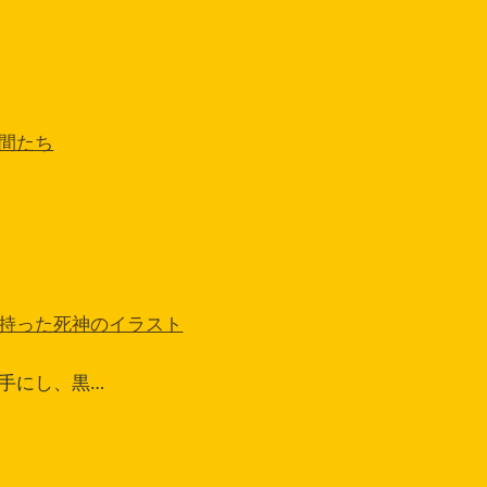
間たち
持った死神のイラスト
手にし、黒…