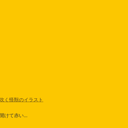
吹く怪獣のイラスト
開けて赤い…