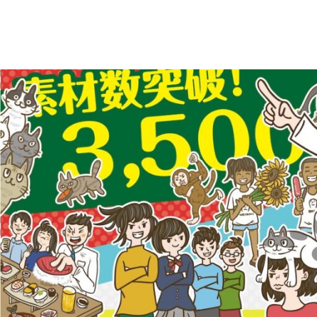
え
デ
ー
る
タ
を
人
ダ
ウ
物
ン
ロ
イ
ー
ラ
ド
で
ス
き
る
ト
人
物
専
イ
ラ