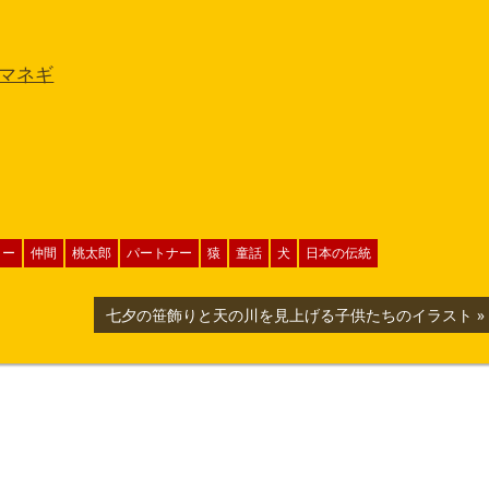
マネギ
ター
仲間
桃太郎
パートナー
猿
童話
犬
日本の伝統
次
七夕の笹飾りと天の川を見上げる子供たちのイラスト
の
記
事: