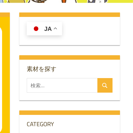
JA
素材を探す
検
検
索
索
対
象:
CATEGORY