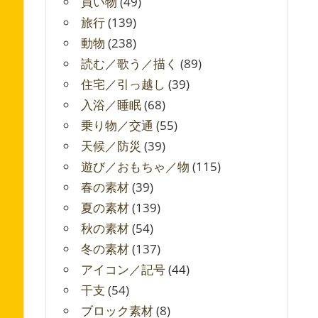
買い物
(49)
旅行
(139)
動物
(238)
読む／歌う／描く
(89)
住宅／引っ越し
(39)
入浴／睡眠
(68)
乗り物／交通
(55)
天候／防災
(39)
遊び／おもちゃ／物
(115)
春の素材
(39)
夏の素材
(139)
秋の素材
(54)
冬の素材
(137)
アイコン／記号
(44)
干支
(54)
ブロック素材
(8)