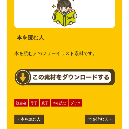
本を読む人
本を読む人のフリーイラスト素材です。
読書会
母子
親子
本を読む
ブック
投
前
次
本を読む人
本を読む人
の
の