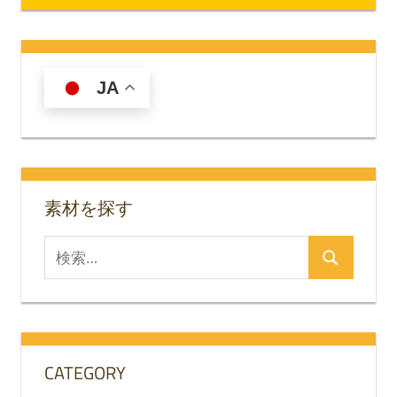
稿
記
記
ナ
事:
事:
ビ
JA
ゲ
ー
シ
素材を探す
ョ
ン
検
検
索
索
対
象:
CATEGORY