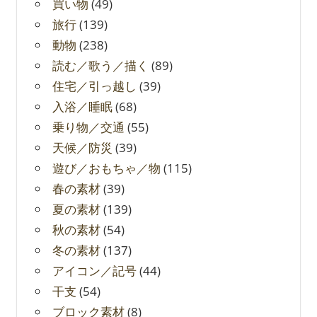
買い物
(49)
旅行
(139)
動物
(238)
読む／歌う／描く
(89)
住宅／引っ越し
(39)
入浴／睡眠
(68)
乗り物／交通
(55)
天候／防災
(39)
遊び／おもちゃ／物
(115)
春の素材
(39)
夏の素材
(139)
秋の素材
(54)
冬の素材
(137)
アイコン／記号
(44)
干支
(54)
ブロック素材
(8)