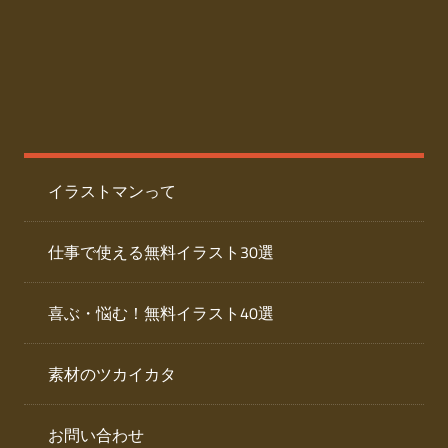
た
人
ai
物
デ
ー
イ
タ
を
ラ
ダ
イラストマンって
ウ
ス
ン
ト
ロ
仕事で使える無料イラスト30選
ー
専
ド
喜ぶ・悩む！無料イラスト40選
で
門
き
素材のツカイカタ
サ
る
人
イ
物
お問い合わせ