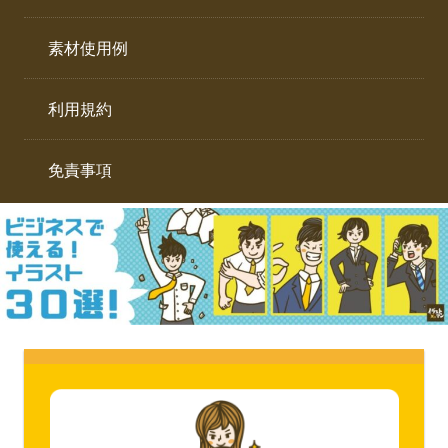
イ
ト。
ラ
素材使用例
ス
ト
利用規約
専
門
サ
免責事項
イ
ト。