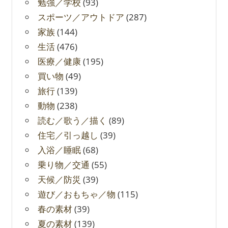
勉強／学校
(93)
スポーツ／アウトドア
(287)
家族
(144)
生活
(476)
医療／健康
(195)
買い物
(49)
旅行
(139)
動物
(238)
読む／歌う／描く
(89)
住宅／引っ越し
(39)
入浴／睡眠
(68)
乗り物／交通
(55)
天候／防災
(39)
遊び／おもちゃ／物
(115)
春の素材
(39)
夏の素材
(139)