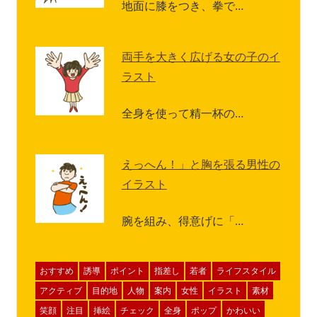
地面に膝をつき、拳で…
両手を大きく広げる女の子のイ
ラスト
全身を使って精一杯の…
えっへん！」と胸を張る男性の
イラスト
腕を組み、得意げに「…
おすすめ
誘導
ポイント
指差し
若者
ライフスタイル
アクティブ
目的地
人物
案内
女性
イラスト
素材
笑顔
注目
挿絵
チェック
全身
ポップ
かわいい