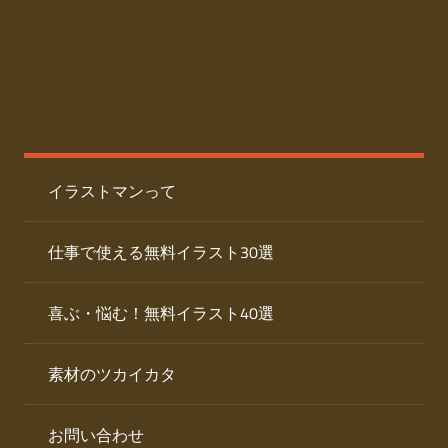
た
人
ai
物
デ
ー
イ
タ
を
ラ
ダ
イラストマンって
ウ
ス
ン
ト
ロ
仕事で使える無料イラスト30選
ー
専
ド
喜ぶ・悩む！無料イラスト40選
で
門
き
素材のツカイカタ
サ
る
人
イ
物
お問い合わせ