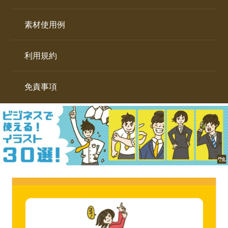
イ
ト。
ラ
素材使用例
ス
ト
利用規約
専
門
サ
免責事項
イ
ト。