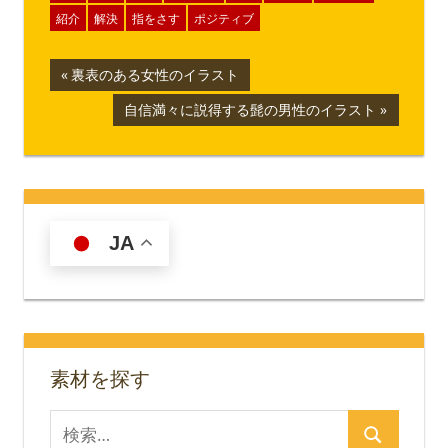
紹介
解決
指をさす
ポジティブ
投
前
裏表のある女性のイラスト
の
稿
次
自信満々に説得する髭の男性のイラスト
記
の
ナ
事:
記
事:
ビ
ゲ
JA
ー
シ
ョ
素材を探す
ン
検
検