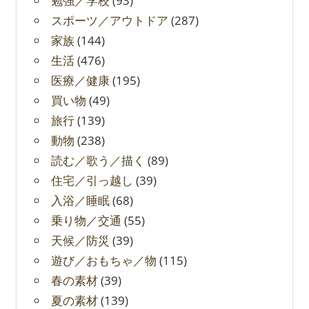
勉強／学校
(93)
スポーツ／アウトドア
(287)
家族
(144)
生活
(476)
医療／健康
(195)
買い物
(49)
旅行
(139)
動物
(238)
読む／歌う／描く
(89)
住宅／引っ越し
(39)
入浴／睡眠
(68)
乗り物／交通
(55)
天候／防災
(39)
遊び／おもちゃ／物
(115)
春の素材
(39)
夏の素材
(139)