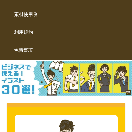
イ
ト。
ラ
素材使用例
ス
ト
利用規約
専
門
サ
免責事項
イ
ト。