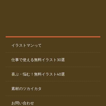
た
人
ai
物
デ
ー
イ
タ
を
ラ
ダ
イラストマンって
ウ
ス
ン
ト
ロ
仕事で使える無料イラスト30選
ー
専
ド
喜ぶ・悩む！無料イラスト40選
で
門
き
素材のツカイカタ
サ
る
人
イ
物
お問い合わせ