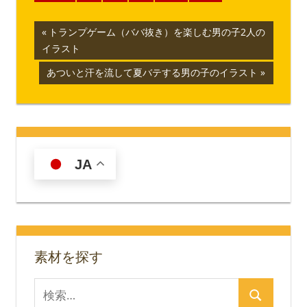
投
前
トランプゲーム（ババ抜き）を楽しむ男の子2人の
の
イラスト
稿
記
次
あついと汗を流して夏バテする男の子のイラスト
ナ
事:
の
記
ビ
事:
ゲ
ー
JA
シ
ョ
ン
素材を探す
検
検