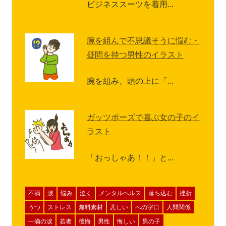
ビジネススーツを着用…
腕を組んで不思議そうに悩む・
疑問を持つ男性のイラスト
腕を組み、頭の上に「…
ガッツポーズで喜ぶ女の子のイ
ラスト
「おっしゃあ！！」と…
不満
涙
悩み
泣く
メンタルヘルス
落ち込む
挫折
うつ
ストレス
無料素材
悲しい
への字口
人間関係
一滴の涙
若者
後悔
男性
悔しい
男の子