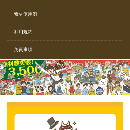
イ
ト。
ラ
素材使用例
ス
ト
利用規約
専
門
サ
免責事項
イ
ト。