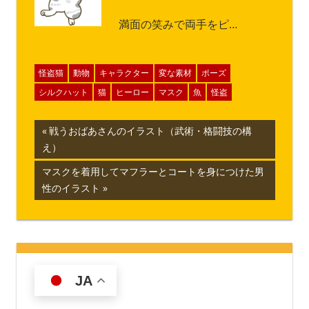
満面の笑みで両手をピ…
怪盗猫
動物
キャラクター
変な素材
ポーズ
シルクハット
猫
ヒーロー
マスク
魚
怪盗
投
前
戦うおばあさんのイラスト（武術・格闘技の構
の
え）
稿
記
次
マスクを着用してマフラーとコートを身につけた男
ナ
事:
の
性のイラスト
記
ビ
事:
ゲ
ー
JA
シ