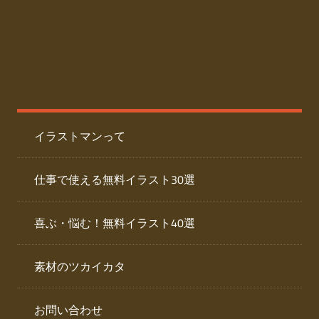
た
人
ai
物
デ
ー
イ
タ
を
ラ
ダ
イラストマンって
ウ
ス
ン
ト
ロ
仕事で使える無料イラスト30選
ー
専
ド
喜ぶ・悩む！無料イラスト40選
で
門
き
素材のツカイカタ
サ
る
人
イ
物
お問い合わせ