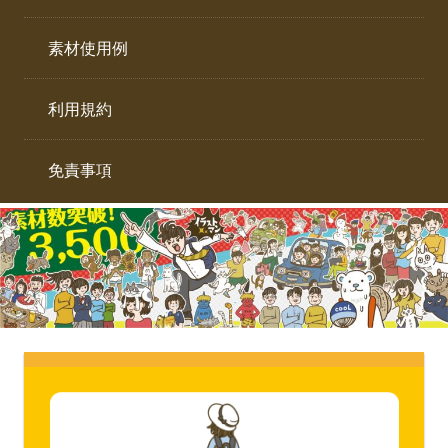
イ
ト。
ラ
素材使用例
ス
ト
利用規約
専
門
サ
免責事項
イ
ト。