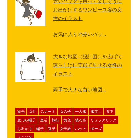
赤いバッグを持って楽しそうに
お出かけするワンピース姿の女
性のイラスト
お気に入りの赤いバッ…
大きな地図（設計図）を広げて
誇らしげに笑顔で見せる女性の
イラスト
両手で大きな白い地図…
観光
女性
スカート
女の子
一人旅
旅立ち
背中
麦わら帽子
生活
旅行
黄色
後ろ姿
リュックサック
お出かけ
帽子
迷子
女子旅
ハット
ポーズ
リュック