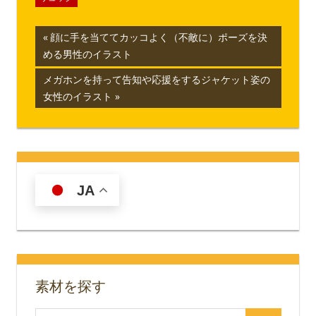
投
前
顔に手を当ててカッコよく（不敵に）ポーズを決
の
める男性のイラスト
稿
記
次
メガホンを持って告知や応援をするジャケット姿の
ナ
事:
の
女性のイラスト
記
ビ
事:
ゲ
ー
JA
シ
ョ
ン
素材を探す