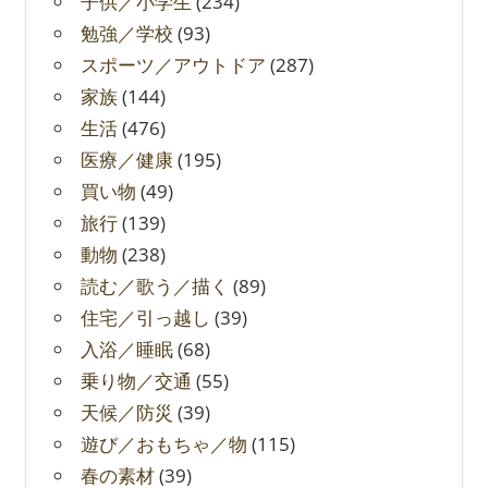
子供／小学生
(234)
勉強／学校
(93)
スポーツ／アウトドア
(287)
家族
(144)
生活
(476)
医療／健康
(195)
買い物
(49)
旅行
(139)
動物
(238)
読む／歌う／描く
(89)
住宅／引っ越し
(39)
入浴／睡眠
(68)
乗り物／交通
(55)
天候／防災
(39)
遊び／おもちゃ／物
(115)
春の素材
(39)