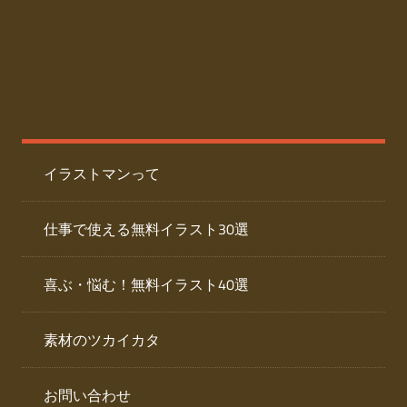
た
人
ai
物
デ
ー
イ
タ
を
ラ
ダ
イラストマンって
ウ
ス
ン
ト
ロ
仕事で使える無料イラスト30選
ー
専
ド
喜ぶ・悩む！無料イラスト40選
で
門
き
素材のツカイカタ
サ
る
人
イ
物
お問い合わせ