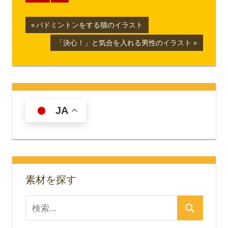
投
前
バドミントンをする猫のイラスト
の
稿
次
「決心！」と気合を入れる男性のイラスト
記
の
ナ
事:
記
事:
ビ
ゲ
JA
ー
シ
ョ
素材を探す
ン
検
検
索