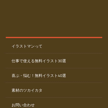
た
人
ai
物
デ
ー
イ
タ
を
ラ
ダ
イラストマンって
ウ
ス
ン
ト
ロ
仕事で使える無料イラスト30選
ー
専
ド
喜ぶ・悩む！無料イラスト40選
で
門
き
素材のツカイカタ
サ
る
人
イ
物
お問い合わせ