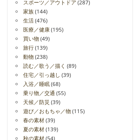
スポーツ／アウトドア
(287)
家族
(144)
生活
(476)
医療／健康
(195)
買い物
(49)
旅行
(139)
動物
(238)
読む／歌う／描く
(89)
住宅／引っ越し
(39)
入浴／睡眠
(68)
乗り物／交通
(55)
天候／防災
(39)
遊び／おもちゃ／物
(115)
春の素材
(39)
夏の素材
(139)
秋の素材
(54)