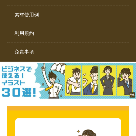
イ
ト。
ラ
素材使用例
ス
ト
利用規約
専
門
サ
免責事項
イ
ト。