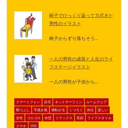
椅子でひっくり返って力尽きた
男性のイラスト
椅子からずり落ちそう…
一人の男性の成長と人生のライ
フステージイラスト
一人の男性が子供から…
スマートフォン
自宅
ネットサーフィン
ルームウェア
暇つぶし
手描き風
寝転がる
くつろぐ
休日
楽しい
女性
ゴロゴロ
休憩
リラックス
笑顔
ライフスタイル
スマホ
SNS