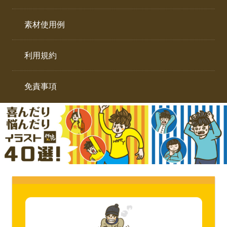
イ
ト。
ラ
素材使用例
ス
ト
利用規約
専
門
サ
免責事項
イ
ト。