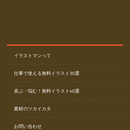
た
人
ai
物
デ
ー
イ
タ
を
ラ
ダ
イラストマンって
ウ
ス
ン
ト
ロ
仕事で使える無料イラスト30選
ー
専
ド
喜ぶ・悩む！無料イラスト40選
で
門
き
素材のツカイカタ
サ
る
人
イ
物
お問い合わせ