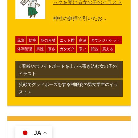
ックを受ける女の子のイラスト
神社の参拝で引いたお…
風邪
防寒
冬の素材
ニット帽
寒波
ダウンジャケット
体調管理
男性
寒さ
ガタガタ
寒い
低温
震える
投
前
看板やホワイトボードを上から覗き込む女の子の
の
イラスト
稿
記
次
笑顔でグッドポーズをする制服姿の男女学生のイラ
ナ
事:
の
スト
記
ビ
事:
ゲ
ー
JA