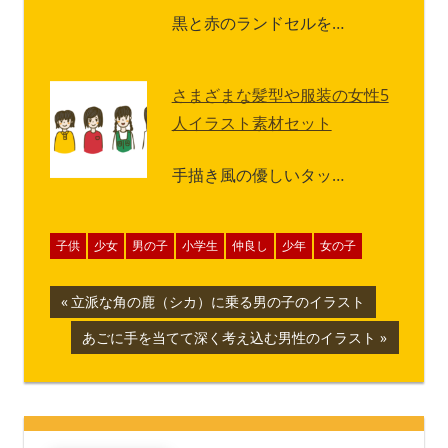
黒と赤のランドセルを…
さまざまな髪型や服装の女性5
人イラスト素材セット
手描き風の優しいタッ…
子供
少女
男の子
小学生
仲良し
少年
女の子
投
前
立派な角の鹿（シカ）に乗る男の子のイラスト
の
稿
次
あごに手を当てて深く考え込む男性のイラスト
記
の
ナ
事:
記
事:
ビ