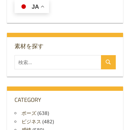
ゲ
JA
ー
シ
ョ
素材を探す
ン
検
検
索
索
対
象:
CATEGORY
ポーズ
(638)
ビジネス
(482)
感情
(580)