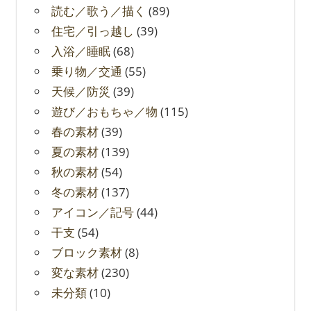
読む／歌う／描く
(89)
住宅／引っ越し
(39)
入浴／睡眠
(68)
乗り物／交通
(55)
天候／防災
(39)
遊び／おもちゃ／物
(115)
春の素材
(39)
夏の素材
(139)
秋の素材
(54)
冬の素材
(137)
アイコン／記号
(44)
干支
(54)
ブロック素材
(8)
変な素材
(230)
未分類
(10)