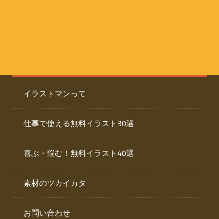
た
人
ai
物
デ
ー
イ
タ
を
ラ
ダ
イラストマンって
ウ
ス
ン
ト
ロ
仕事で使える無料イラスト30選
ー
専
ド
喜ぶ・悩む！無料イラスト40選
で
門
き
素材のツカイカタ
サ
る
人
イ
物
お問い合わせ