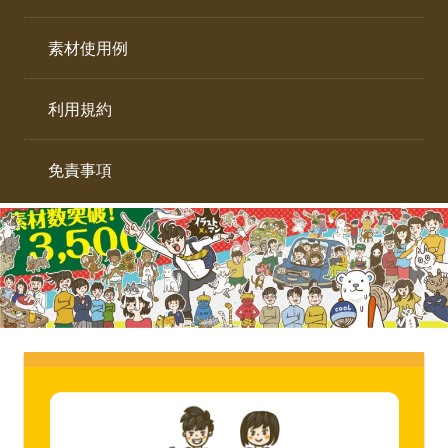
イ
ト。
ラ
素材使用例
ス
ト
利用規約
専
門
サ
免責事項
イ
ト。