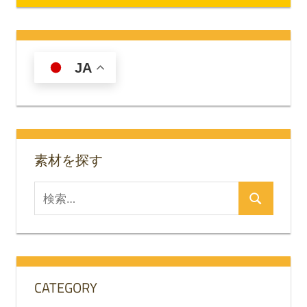
稿
記
記
ナ
事:
事:
ビ
JA
ゲ
ー
シ
素材を探す
ョ
ン
検
検
索
索
対
象:
CATEGORY