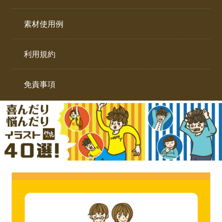
イ
ト。
ラ
素材使用例
ス
ト
利用規約
専
門
サ
免責事項
イ
ト。