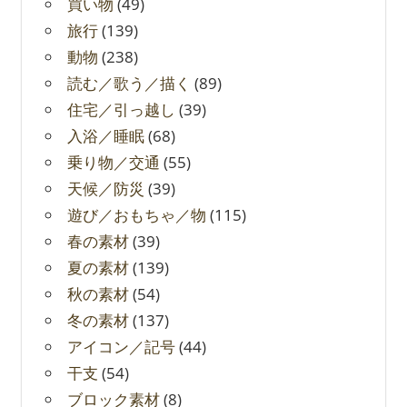
買い物
(49)
旅行
(139)
動物
(238)
読む／歌う／描く
(89)
住宅／引っ越し
(39)
入浴／睡眠
(68)
乗り物／交通
(55)
天候／防災
(39)
遊び／おもちゃ／物
(115)
春の素材
(39)
夏の素材
(139)
秋の素材
(54)
冬の素材
(137)
アイコン／記号
(44)
干支
(54)
ブロック素材
(8)