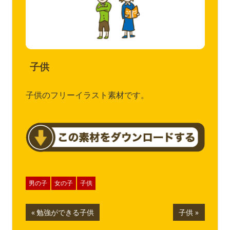
子供
子供のフリーイラスト素材です。
男の子
女の子
子供
投
前
次
勉強ができる子供
子供
の
の