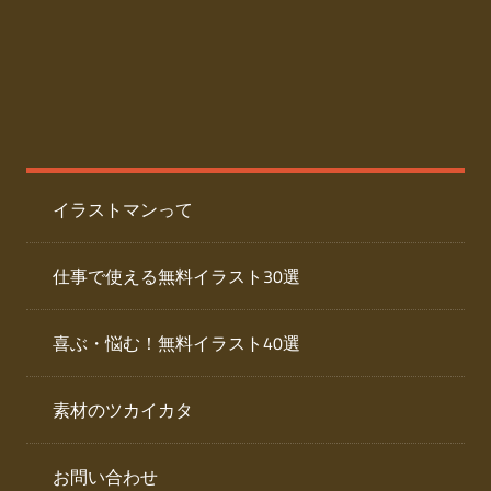
た
人
ai
物
デ
ー
イ
タ
を
ラ
ダ
イラストマンって
ウ
ス
ン
ト
ロ
仕事で使える無料イラスト30選
ー
専
ド
喜ぶ・悩む！無料イラスト40選
で
門
き
素材のツカイカタ
サ
る
人
イ
物
お問い合わせ