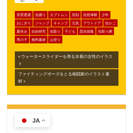
背景透過
虫捕り
カブトムシ
笑顔
自然体験
少年
おにぎり
ジャンプ
キャンプ
元気
アウトドア
虫かご
夏休み
自由研究
虫取り
子ども
昆虫採集
虫取り網
男の子
無料素材
山登り
投
前
ウォータースライダーを滑る水着の女性のイラス
の
ト
稿
記
次
ファイティングポーズをとる格闘家のイラスト素
ナ
事:
の
材
記
ビ
事:
ゲ
ー
JA
シ