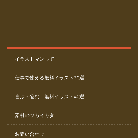
た
人
ai
物
デ
ー
イ
タ
を
ラ
ダ
イラストマンって
ウ
ス
ン
ト
ロ
仕事で使える無料イラスト30選
ー
専
ド
喜ぶ・悩む！無料イラスト40選
で
門
き
素材のツカイカタ
サ
る
人
イ
物
お問い合わせ