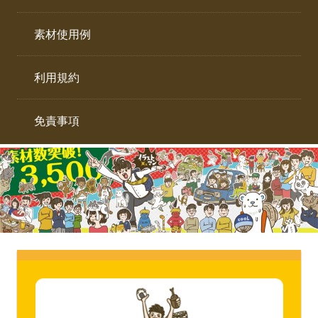
イ
ト。
ラ
素材使用例
ス
ト
利用規約
専
門
サ
免責事項
イ
ト。