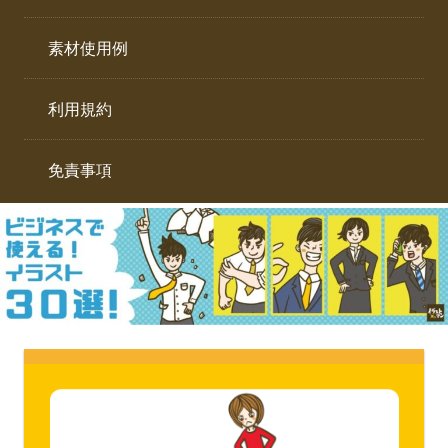
イ
ト。
ラ
素材使用例
ス
ト
利用規約
専
門
サ
免責事項
イ
ト。