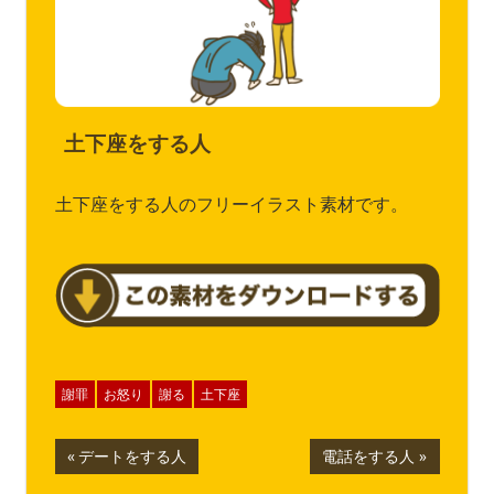
土下座をする人
土下座をする人のフリーイラスト素材です。
謝罪
お怒り
謝る
土下座
投
前
次
デートをする人
電話をする人
の
の