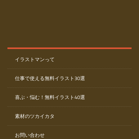
た
人
ai
物
デ
ー
イ
タ
を
ラ
ダ
イラストマンって
ウ
ス
ン
ト
ロ
仕事で使える無料イラスト30選
ー
専
ド
喜ぶ・悩む！無料イラスト40選
で
門
き
素材のツカイカタ
サ
る
人
イ
物
お問い合わせ