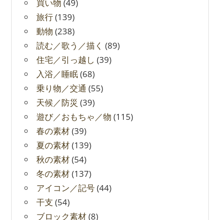
買い物
(49)
旅行
(139)
動物
(238)
読む／歌う／描く
(89)
住宅／引っ越し
(39)
入浴／睡眠
(68)
乗り物／交通
(55)
天候／防災
(39)
遊び／おもちゃ／物
(115)
春の素材
(39)
夏の素材
(139)
秋の素材
(54)
冬の素材
(137)
アイコン／記号
(44)
干支
(54)
ブロック素材
(8)