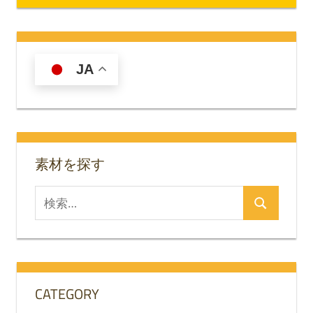
稿
記
記
ナ
事:
事:
ビ
JA
ゲ
ー
シ
素材を探す
ョ
ン
検
検
索
索
対
象:
CATEGORY