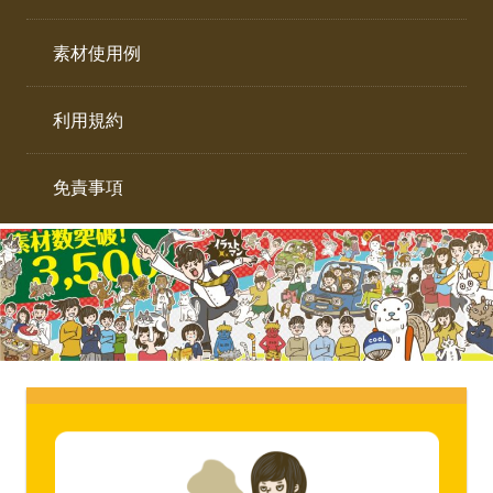
イ
ト。
ラ
素材使用例
ス
ト
利用規約
専
門
サ
免責事項
イ
ト。