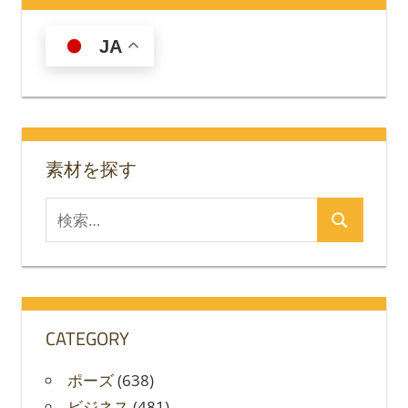
ビ
ゲ
JA
ー
シ
ョ
素材を探す
ン
検
検
索
索
対
象:
CATEGORY
ポーズ
(638)
ビジネス
(481)