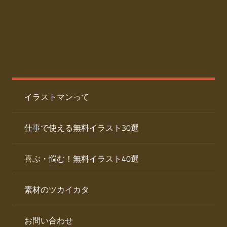
た
人
ai
物
デ
ー
イ
タ
を
ラ
ダ
イラストマンって
ウ
ス
ン
ト
ロ
仕事で使える無料イラスト30選
ー
専
ド
喜ぶ・悩む！無料イラスト40選
で
門
き
素材のツカイカタ
サ
る
人
イ
物
お問い合わせ