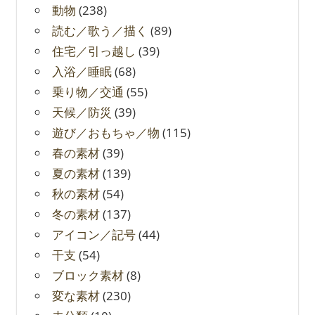
動物
(238)
読む／歌う／描く
(89)
住宅／引っ越し
(39)
入浴／睡眠
(68)
乗り物／交通
(55)
天候／防災
(39)
遊び／おもちゃ／物
(115)
春の素材
(39)
夏の素材
(139)
秋の素材
(54)
冬の素材
(137)
アイコン／記号
(44)
干支
(54)
ブロック素材
(8)
変な素材
(230)