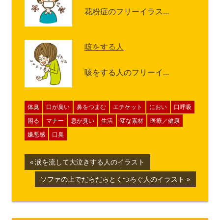
花粉症のフリーイラス…
咳をする人
咳をする人のフリーイ…
体臭
口が臭い
鼻をつまむ
エチケット
におい
口呼吸
困る
マナー
息が臭い
生活
変な素材
医療／健康
嫌悪感
口臭
投
前
涙を流して大泣きする人のイラスト
の
稿
次
ソファの上でだらだらとくつろぐ人のイラスト
記
の
ナ
事:
記
事: