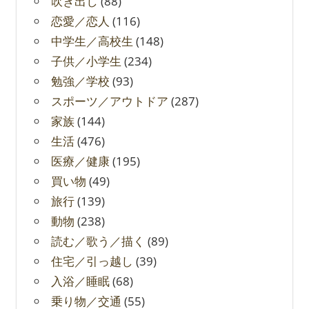
吹き出し
(88)
恋愛／恋人
(116)
中学生／高校生
(148)
子供／小学生
(234)
勉強／学校
(93)
スポーツ／アウトドア
(287)
家族
(144)
生活
(476)
医療／健康
(195)
買い物
(49)
旅行
(139)
動物
(238)
読む／歌う／描く
(89)
住宅／引っ越し
(39)
入浴／睡眠
(68)
乗り物／交通
(55)