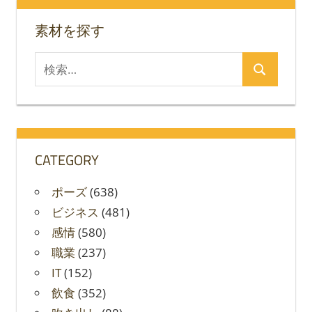
ョ
素材を探す
ン
検
検
索
索
対
象:
CATEGORY
ポーズ
(638)
ビジネス
(481)
感情
(580)
職業
(237)
IT
(152)
飲食
(352)