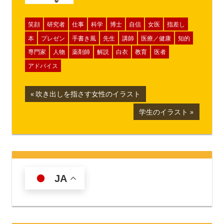
笑顔
研究者
仕事
科学
博士
自信
女医
指差し
本
プレゼン
手書き風
先生
講師
医療／健康
知的
専門家
人物
薬剤師
解説
白衣
教育
医者
アドバイス
投
前
吹き出しを指さす女性のイラスト
の
稿
次
学生のイラスト
記
の
ナ
事:
記
事:
ビ
ゲ
JA
ー
シ