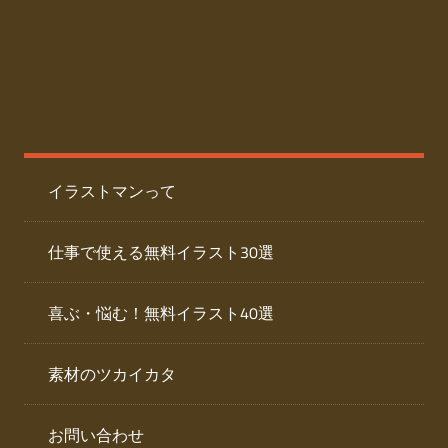
た
人
ai
物
デ
ー
イ
タ
を
ラ
ダ
イラストマンって
ウ
ス
ン
ト
ロ
仕事で使える無料イラスト30選
ー
専
ド
喜ぶ・悩む！無料イラスト40選
で
門
き
素材のツカイカタ
サ
る
人
イ
物
お問い合わせ