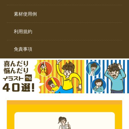
イ
ト。
ラ
素材使用例
ス
ト
利用規約
専
門
サ
免責事項
イ
ト。