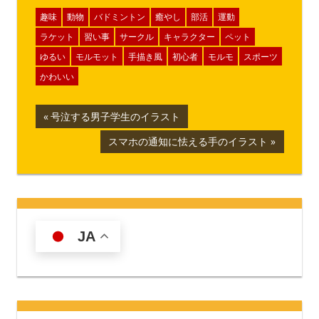
趣味
動物
バドミントン
癒やし
部活
運動
ラケット
習い事
サークル
キャラクター
ペット
ゆるい
モルモット
手描き風
初心者
モルモ
スポーツ
かわいい
投
前
号泣する男子学生のイラスト
の
稿
次
スマホの通知に怯える手のイラスト
記
の
ナ
事:
記
事:
ビ
ゲ
JA
ー
シ
ョ