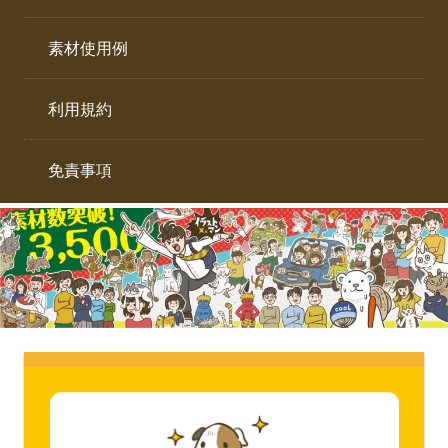
イ
ト。
ラ
素材使用例
ス
ト
利用規約
専
門
サ
免責事項
イ
ト。