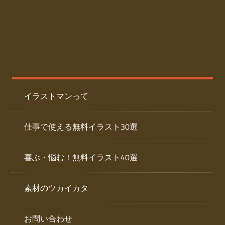
た
人
ai
物
デ
ー
イ
タ
を
ラ
ダ
イラストマンって
ウ
ス
ン
ト
ロ
仕事で使える無料イラスト30選
ー
専
ド
喜ぶ・悩む！無料イラスト40選
で
門
き
素材のツカイカタ
サ
る
人
イ
物
お問い合わせ