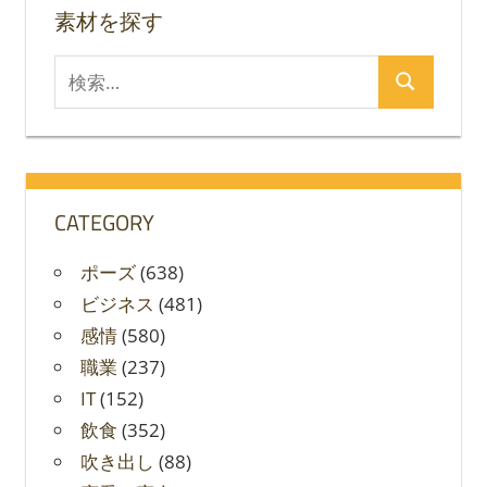
素材を探す
ン
検
検
索
索
対
象:
CATEGORY
ポーズ
(638)
ビジネス
(481)
感情
(580)
職業
(237)
IT
(152)
飲食
(352)
吹き出し
(88)