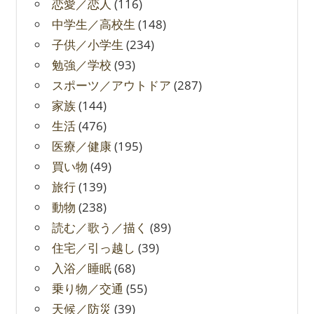
恋愛／恋人
(116)
中学生／高校生
(148)
子供／小学生
(234)
勉強／学校
(93)
スポーツ／アウトドア
(287)
家族
(144)
生活
(476)
医療／健康
(195)
買い物
(49)
旅行
(139)
動物
(238)
読む／歌う／描く
(89)
住宅／引っ越し
(39)
入浴／睡眠
(68)
乗り物／交通
(55)
天候／防災
(39)