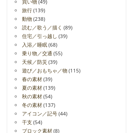
買い物
(49)
旅行
(139)
動物
(238)
読む／歌う／描く
(89)
住宅／引っ越し
(39)
入浴／睡眠
(68)
乗り物／交通
(55)
天候／防災
(39)
遊び／おもちゃ／物
(115)
春の素材
(39)
夏の素材
(139)
秋の素材
(54)
冬の素材
(137)
アイコン／記号
(44)
干支
(54)
ブロック素材
(8)