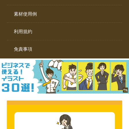
イ
ト。
ラ
素材使用例
ス
ト
利用規約
専
門
サ
免責事項
イ
ト。