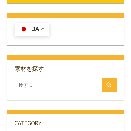
稿
記
記
ナ
事:
事:
ビ
JA
ゲ
ー
シ
素材を探す
ョ
ン
検
検
索
索
対
象:
CATEGORY