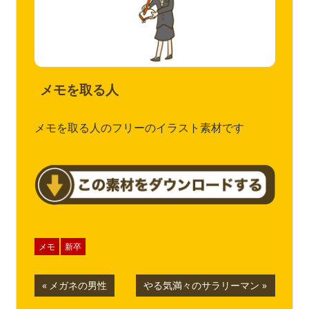
メモを取る人
メモを取る人のフリーのイラスト素材です
メモ
新卒
投
前
次
メガネの男性
やる気満々のサラリーマン
の
の