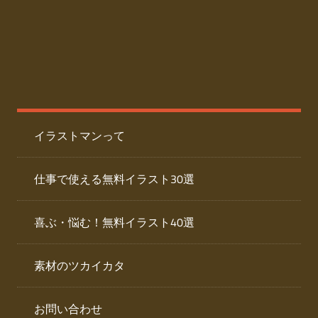
た
人
ai
物
デ
ー
イ
タ
を
ラ
ダ
イラストマンって
ウ
ス
ン
ト
ロ
仕事で使える無料イラスト30選
ー
専
ド
喜ぶ・悩む！無料イラスト40選
で
門
き
素材のツカイカタ
サ
る
人
イ
物
お問い合わせ