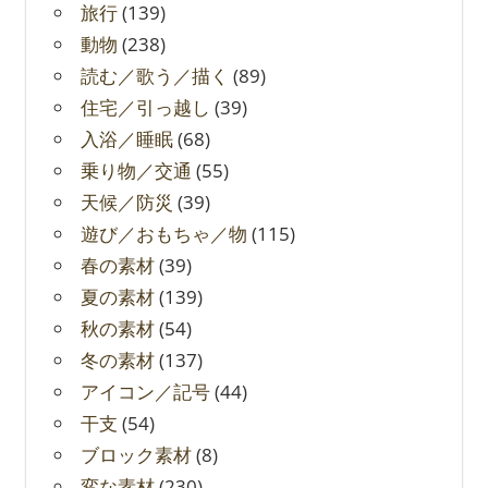
旅行
(139)
動物
(238)
読む／歌う／描く
(89)
住宅／引っ越し
(39)
入浴／睡眠
(68)
乗り物／交通
(55)
天候／防災
(39)
遊び／おもちゃ／物
(115)
春の素材
(39)
夏の素材
(139)
秋の素材
(54)
冬の素材
(137)
アイコン／記号
(44)
干支
(54)
ブロック素材
(8)
変な素材
(230)