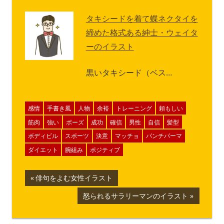
タキシードを着て蝶ネクタイを
締めた格式ある紳士・ウェイタ
ーのイラスト
黒いタキシード（ベス…
感情
手書き風
人物
余裕
トレーニング
頼もしい
筋肉
強い
ポーズ
成功
確信
男性
自信
髪型
ボディビル
スポーツ
決意
マッチョ
パンチパーマ
ダイエット
腕組み
ポジティブ
投
前
俳句をよむ女性イラスト
の
稿
次
怒られるサラリーマンのイラスト
記
の
ナ
事:
記