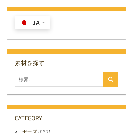
事:
ビ
ゲ
JA
ー
シ
ョ
素材を探す
ン
検
検
索
索
対
象:
CATEGORY
ポーズ
(637)