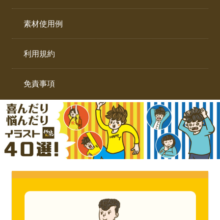
イ
ト。
ラ
素材使用例
ス
ト
利用規約
専
門
サ
免責事項
イ
ト。