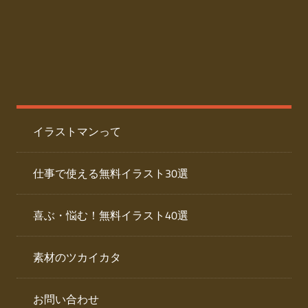
た
人
ai
物
デ
ー
イ
タ
を
ラ
ダ
イラストマンって
ウ
ス
ン
ト
ロ
仕事で使える無料イラスト30選
ー
専
ド
喜ぶ・悩む！無料イラスト40選
で
門
き
素材のツカイカタ
サ
る
人
イ
物
お問い合わせ