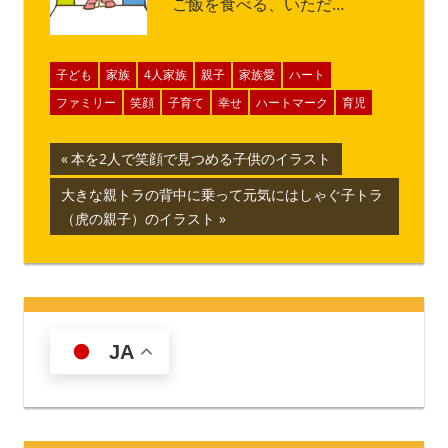
ご飯を食べる、いただ…
子ども
家族
4人家族
親子
家族愛
ハート
ファミリー
笑顔
子育て
幸せ
ハートマーク
育児
投
前
本を2人で笑顔で見つめる子供のイラスト
の
稿
次
大きな親トラの背中に乗って元気にはしゃぐ子トラ
記
の
（虎の親子）のイラスト
ナ
事:
記
事:
ビ
ゲ
ー
JA
シ
ョ