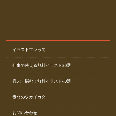
た
人
ai
物
デ
ー
イ
タ
を
ラ
ダ
イラストマンって
ウ
ス
ン
ト
ロ
仕事で使える無料イラスト30選
ー
専
ド
喜ぶ・悩む！無料イラスト40選
で
門
き
素材のツカイカタ
サ
る
人
イ
物
お問い合わせ