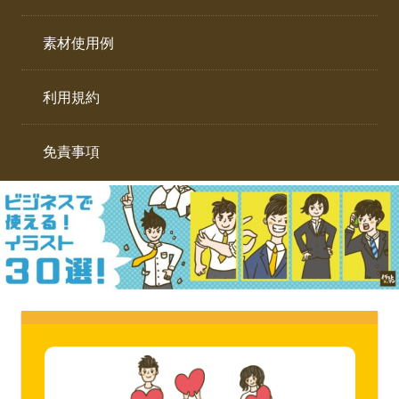
イ
ト。
ラ
素材使用例
ス
ト
利用規約
専
門
サ
免責事項
イ
ト。