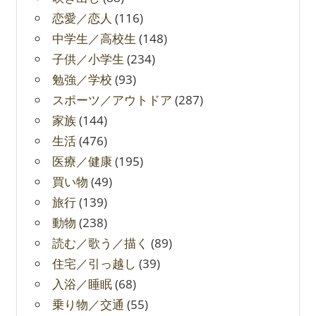
恋愛／恋人
(116)
中学生／高校生
(148)
子供／小学生
(234)
勉強／学校
(93)
スポーツ／アウトドア
(287)
家族
(144)
生活
(476)
医療／健康
(195)
買い物
(49)
旅行
(139)
動物
(238)
読む／歌う／描く
(89)
住宅／引っ越し
(39)
入浴／睡眠
(68)
乗り物／交通
(55)