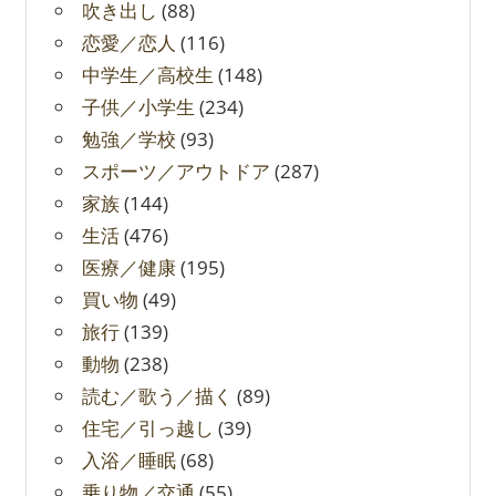
吹き出し
(88)
恋愛／恋人
(116)
中学生／高校生
(148)
子供／小学生
(234)
勉強／学校
(93)
スポーツ／アウトドア
(287)
家族
(144)
生活
(476)
医療／健康
(195)
買い物
(49)
旅行
(139)
動物
(238)
読む／歌う／描く
(89)
住宅／引っ越し
(39)
入浴／睡眠
(68)
乗り物／交通
(55)