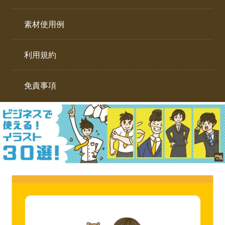
イ
ト。
ラ
素材使用例
ス
ト
利用規約
専
門
サ
免責事項
イ
ト。