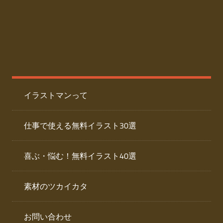
た
人
ai
物
デ
ー
イ
タ
を
ラ
ダ
イラストマンって
ウ
ス
ン
ト
ロ
仕事で使える無料イラスト30選
ー
専
ド
喜ぶ・悩む！無料イラスト40選
で
門
き
素材のツカイカタ
サ
る
人
イ
物
お問い合わせ