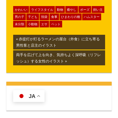
かわいい
ライフスタイル
動物
癒やし
ポーズ
飼い主
男の子
子ども
頬袋
食事
ひまわりの種
ハムスター
未分類
小動物
エサ
ペット
投
前
赤提灯が灯るラーメンの屋台（外食）に立ち寄る
の
男性客と店主のイラスト
稿
記
次
両手を広げて上を向き、気持ちよく深呼吸（リフレ
ナ
事:
の
ッシュ）する女性のイラスト
記
ビ
事:
ゲ
ー
JA
シ
ョ