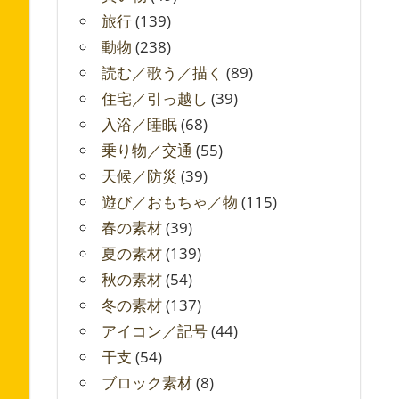
旅行
(139)
動物
(238)
読む／歌う／描く
(89)
住宅／引っ越し
(39)
入浴／睡眠
(68)
乗り物／交通
(55)
天候／防災
(39)
遊び／おもちゃ／物
(115)
春の素材
(39)
夏の素材
(139)
秋の素材
(54)
冬の素材
(137)
アイコン／記号
(44)
干支
(54)
ブロック素材
(8)