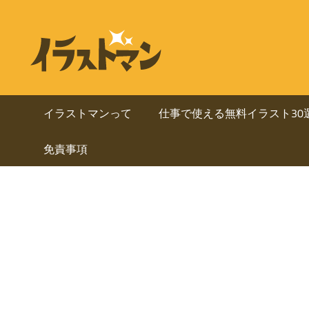
コ
ン
ビ
イ
テ
ラ
ジ
ン
ス
ト
ツ
ネ
マ
へ
イラストマンって
仕事で使える無料イラスト30
ン
ス
ス・
は
免責事項
キ
人
ッ
資
物
プ
を
料
中
心
に
と
し
使
た
ai