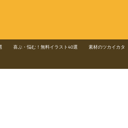
選
喜ぶ・悩む！無料イラスト40選
素材のツカイカタ