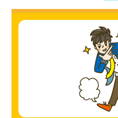
門
ス
ト
サ
専
門
イ
サ
イ
ト。
ト。