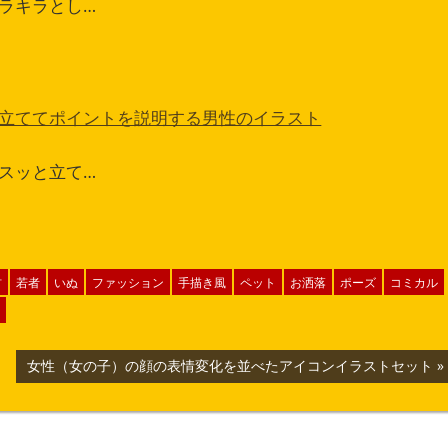
ラキラとし…
立ててポイントを説明する男性のイラスト
スッと立て…
材
若者
いぬ
ファッション
手描き風
ペット
お洒落
ポーズ
コミカル
次
女性（女の子）の顔の表情変化を並べたアイコンイラストセット
の
記
事: