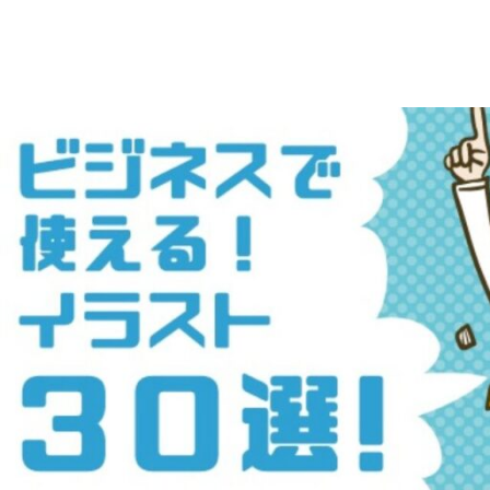
え
デ
ー
る
タ
を
人
ダ
ウ
物
ン
ロ
イ
ー
ラ
ド
で
ス
き
る
ト
人
物
専
イ
ラ