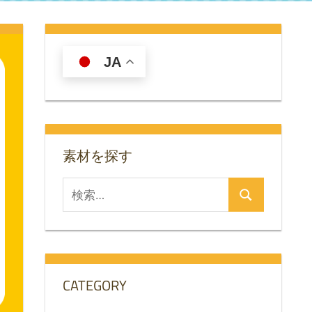
JA
素材を探す
検
検
索
索
対
象:
CATEGORY