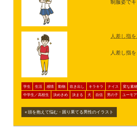
制服姿でキ
人差し指を
人差し指を
学生
生活
感情
動物
吹き出し
キラキラ
ナイス
変な素
中学生／高校生
決めきめ
決まる
犬
自信
男の子
ユーモア
投
前
頭を抱えて悩む・困り果てる男性のイラスト
の
稿
記
ナ
事: