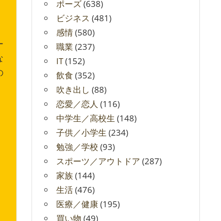
ポーズ
(638)
ビジネス
(481)
感情
(580)
ー
職業
(237)
な
IT
(152)
の
飲食
(352)
ま
吹き出し
(88)
恋愛／恋人
(116)
中学生／高校生
(148)
子供／小学生
(234)
勉強／学校
(93)
スポーツ／アウトドア
(287)
家族
(144)
生活
(476)
医療／健康
(195)
買い物
(49)