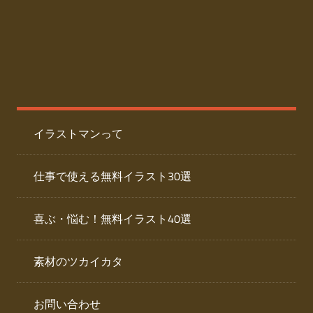
た
人
ai
物
デ
ー
イ
タ
を
ラ
ダ
イラストマンって
ウ
ス
ン
ト
ロ
仕事で使える無料イラスト30選
ー
専
ド
喜ぶ・悩む！無料イラスト40選
で
門
き
素材のツカイカタ
サ
る
人
イ
物
お問い合わせ