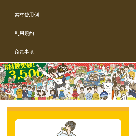
イ
ト。
ラ
素材使用例
ス
ト
利用規約
専
門
サ
免責事項
イ
ト。