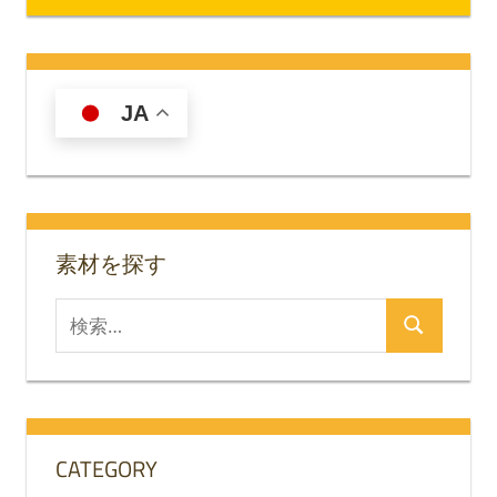
稿
記
記
ナ
事:
事:
ビ
JA
ゲ
ー
シ
素材を探す
ョ
ン
検
検
索
索
対
象:
CATEGORY