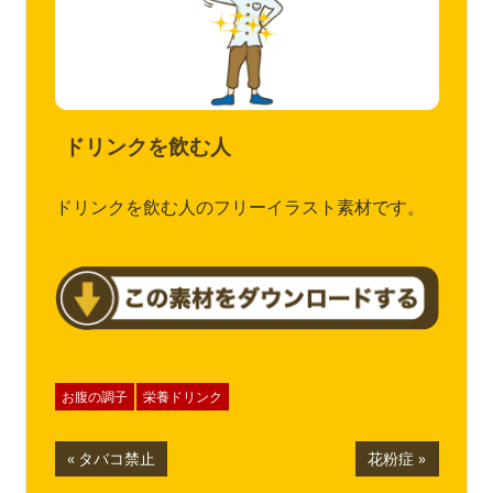
ドリンクを飲む人
ドリンクを飲む人のフリーイラスト素材です。
お腹の調子
栄養ドリンク
投
前
次
タバコ禁止
花粉症
の
の