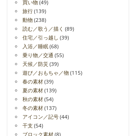
買い物
(49)
旅行
(139)
動物
(238)
読む／歌う／描く
(89)
住宅／引っ越し
(39)
入浴／睡眠
(68)
乗り物／交通
(55)
天候／防災
(39)
遊び／おもちゃ／物
(115)
春の素材
(39)
夏の素材
(139)
秋の素材
(54)
冬の素材
(137)
アイコン／記号
(44)
干支
(54)
ブロック素材
(8)