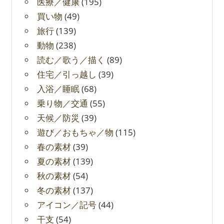
医療／健康
(195)
買い物
(49)
旅行
(139)
動物
(238)
読む／歌う／描く
(89)
住宅／引っ越し
(39)
入浴／睡眠
(68)
乗り物／交通
(55)
天候／防災
(39)
遊び／おもちゃ／物
(115)
春の素材
(39)
夏の素材
(139)
秋の素材
(54)
冬の素材
(137)
アイコン／記号
(44)
干支
(54)