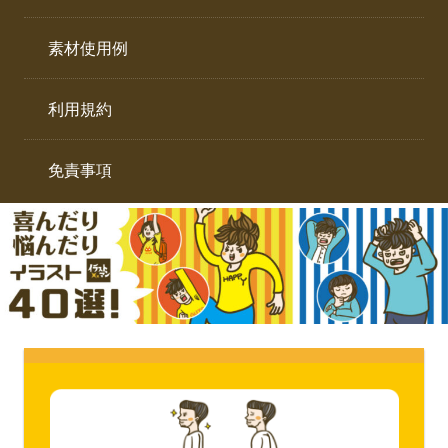
イ
ト。
ラ
素材使用例
ス
ト
利用規約
専
門
サ
免責事項
イ
ト。