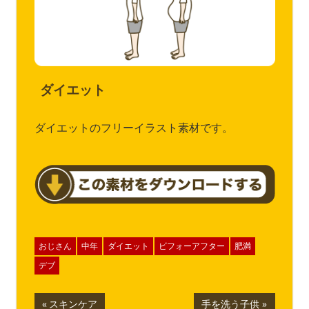
ダイエット
ダイエットのフリーイラスト素材です。
おじさん
中年
ダイエット
ビフォーアフター
肥満
デブ
投
前
次
スキンケア
手を洗う子供