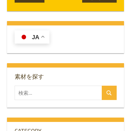
の
の
稿
記
記
ナ
事:
事:
ビ
JA
ゲ
ー
シ
素材を探す
ョ
ン
検
検
索
索
対
象:
CATEGORY