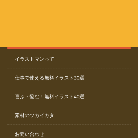
た
人
ai
物
デ
ー
イ
タ
を
ラ
ダ
イラストマンって
ウ
ス
ン
ト
ロ
仕事で使える無料イラスト30選
ー
専
ド
喜ぶ・悩む！無料イラスト40選
で
門
き
素材のツカイカタ
サ
る
人
イ
物
お問い合わせ