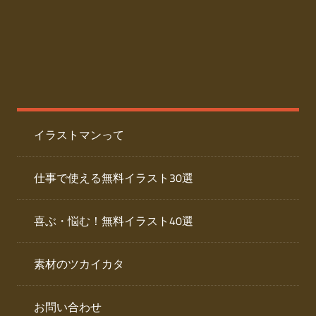
た
人
ai
物
デ
ー
イ
タ
を
ラ
ダ
イラストマンって
ウ
ス
ン
ト
ロ
仕事で使える無料イラスト30選
ー
専
ド
喜ぶ・悩む！無料イラスト40選
で
門
き
素材のツカイカタ
サ
る
人
イ
物
お問い合わせ