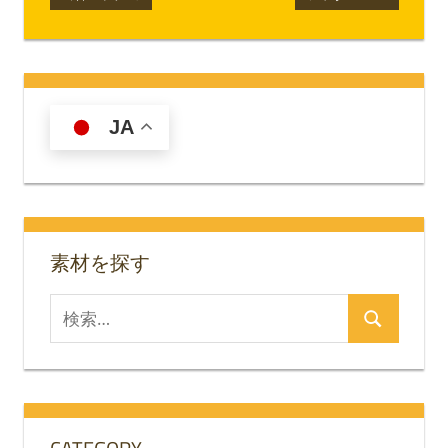
の
の
稿
記
記
ナ
事:
事:
ビ
JA
ゲ
ー
シ
素材を探す
ョ
ン
検
検
索
索
対
象: