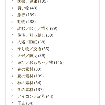
医療／健康
(195)
買い物
(49)
旅行
(139)
動物
(238)
読む／歌う／描く
(89)
住宅／引っ越し
(39)
入浴／睡眠
(68)
乗り物／交通
(55)
天候／防災
(39)
遊び／おもちゃ／物
(115)
春の素材
(39)
夏の素材
(139)
秋の素材
(54)
冬の素材
(137)
アイコン／記号
(44)
干支
(54)