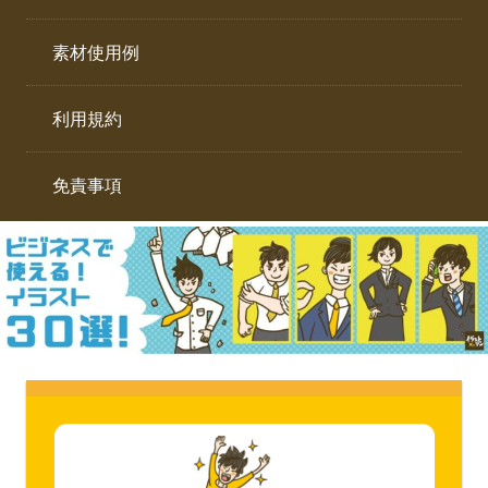
イ
ト。
ラ
素材使用例
ス
ト
利用規約
専
門
サ
免責事項
イ
ト。