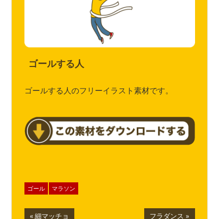
ゴールする人
ゴールする人のフリーイラスト素材です。
ゴール
マラソン
投
前
次
細マッチョ
フラダンス