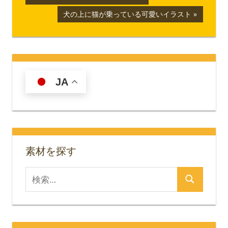
の
稿
次
犬の上に猫が乗っている可愛いイラスト
記
の
ナ
事:
記
事:
ビ
ゲ
JA
ー
シ
ョ
素材を探す
ン
検
検
索
索
対
象: