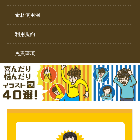
イ
ト。
ラ
素材使用例
ス
ト
利用規約
専
門
サ
免責事項
イ
ト。