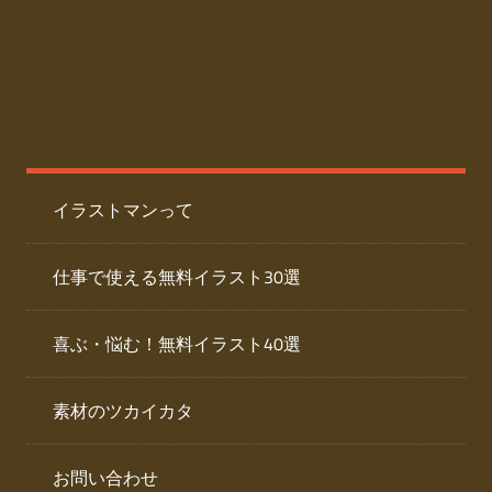
た
人
ai
物
デ
ー
イ
タ
を
ラ
ダ
イラストマンって
ウ
ス
ン
ト
ロ
仕事で使える無料イラスト30選
ー
専
ド
喜ぶ・悩む！無料イラスト40選
で
門
き
素材のツカイカタ
サ
る
人
イ
物
お問い合わせ