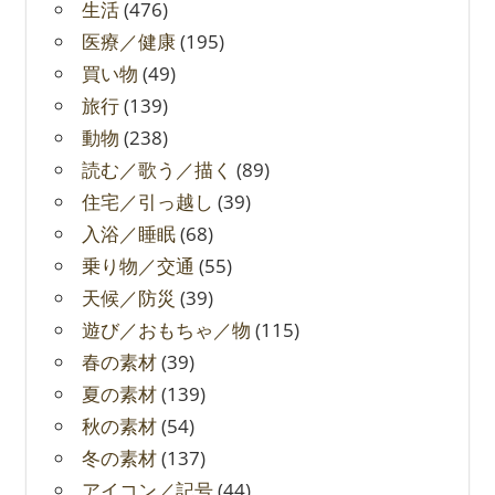
生活
(476)
医療／健康
(195)
買い物
(49)
旅行
(139)
動物
(238)
読む／歌う／描く
(89)
住宅／引っ越し
(39)
入浴／睡眠
(68)
乗り物／交通
(55)
天候／防災
(39)
遊び／おもちゃ／物
(115)
春の素材
(39)
夏の素材
(139)
秋の素材
(54)
冬の素材
(137)
アイコン／記号
(44)