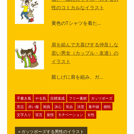
性のコミカルなイラスト
黄色のTシャツを着た…
肩を組んで大喜びする仲良しな
若い男女（カップル・友達）の
イラスト
親しげに肩を組み、ガ…
手書き風
やる気
目標達成
フリー素材
ガッツポーズ
意志
赤い服
抱負
決心
気合
決意
集中線
挑戦
文字入り
宣言
覚悟
モチベーション
女性
投
前
ガッツポーズする男性のイラスト