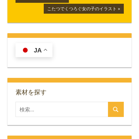
の
稿
次
こたつでくつろぐ女の子のイラスト
記
の
ナ
事:
記
事:
ビ
ゲ
JA
ー
シ
ョ
素材を探す
ン
検
検
索
索
対
象: