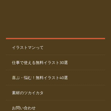
た
人
ai
物
デ
ー
イ
タ
を
ラ
ダ
イラストマンって
ウ
ス
ン
ト
ロ
仕事で使える無料イラスト30選
ー
専
ド
喜ぶ・悩む！無料イラスト40選
で
門
き
素材のツカイカタ
サ
る
人
イ
物
お問い合わせ