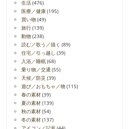
生活
(476)
医療／健康
(195)
買い物
(49)
旅行
(139)
動物
(238)
読む／歌う／描く
(89)
住宅／引っ越し
(39)
入浴／睡眠
(68)
乗り物／交通
(55)
天候／防災
(39)
遊び／おもちゃ／物
(115)
春の素材
(39)
夏の素材
(139)
秋の素材
(54)
冬の素材
(137)
アイコン／記号
(44)