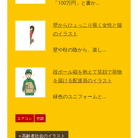
「100万円」と書か…
壁からひょっこり覗く女性と猫
のイラスト
壁や柱の陰から、楽し…
段ボール箱を抱えて笑顔で荷物
を届ける配達員のイラスト
緑色のユニフォームと…
エアコン
空調
投
前
高齢者社会のイラスト