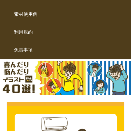
イ
ト。
ラ
素材使用例
ス
ト
利用規約
専
門
サ
免責事項
イ
ト。