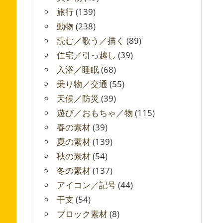
旅行
(139)
動物
(238)
読む／歌う／描く
(89)
住宅／引っ越し
(39)
入浴／睡眠
(68)
乗り物／交通
(55)
天候／防災
(39)
遊び／おもちゃ／物
(115)
春の素材
(39)
夏の素材
(139)
秋の素材
(54)
冬の素材
(137)
アイコン／記号
(44)
干支
(54)
ブロック素材
(8)