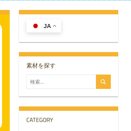
JA
素材を探す
検
検
索
索
対
象:
CATEGORY