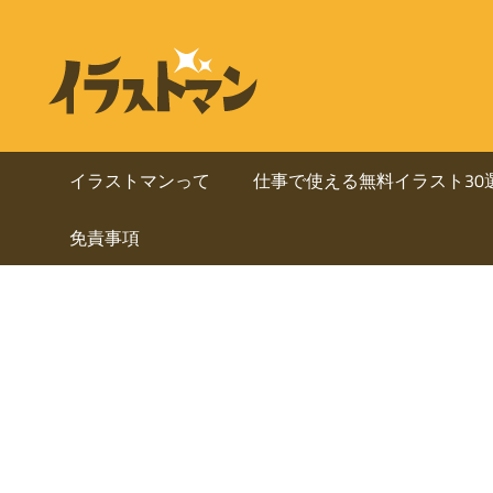
コ
ン
ビ
イ
テ
ラ
ジ
ン
ス
ト
ツ
ネ
マ
へ
イラストマンって
仕事で使える無料イラスト30
ン
ス
ス・
は
免責事項
キ
人
ッ
資
物
プ
を
料
中
心
に
と
し
使
た
ai