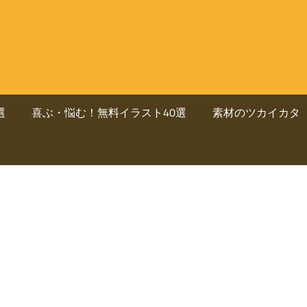
選
喜ぶ・悩む！無料イラスト40選
素材のツカイカタ