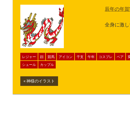
辰年の年賀
全身に激し
レジャー
顔
競馬
アイコン
干支
午年
コスプレ
ペア
シュール
カップル
投
前
神様のイラスト
の
稿
記
ナ
事:
ビ
ゲ