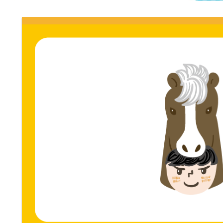
門
ス
ト
サ
専
門
イ
サ
イ
ト。
ト。