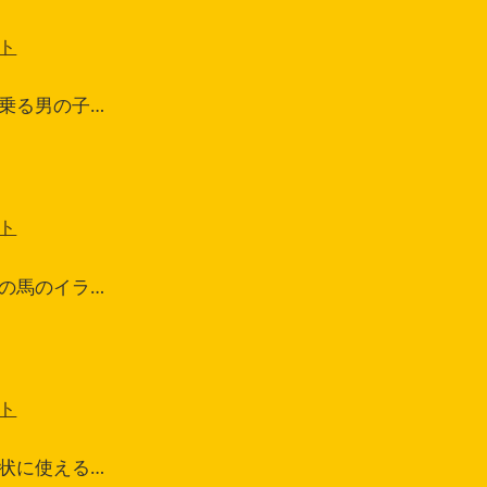
ト
乗る男の子…
ト
の馬のイラ…
ト
状に使える…