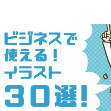
え
デ
ー
る
タ
を
人
ダ
ウ
物
ン
ロ
イ
ー
ラ
ド
で
ス
き
る
ト
人
物
専
イ
ラ