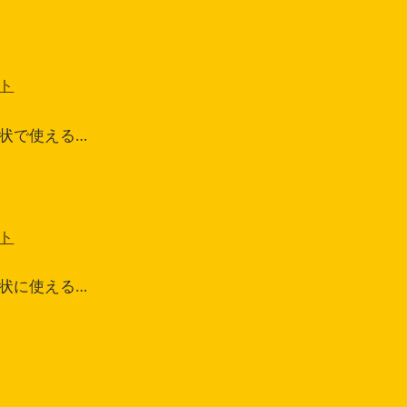
ト
状で使える…
ト
状に使える…