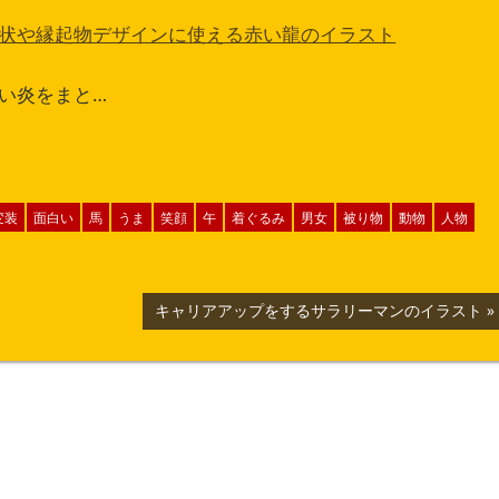
状や縁起物デザインに使える赤い龍のイラスト
い炎をまと…
変装
面白い
馬
うま
笑顔
午
着ぐるみ
男女
被り物
動物
人物
次
キャリアアップをするサラリーマンのイラスト
の
記
事: