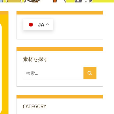
JA
素材を探す
検
検
索
索
対
象:
CATEGORY