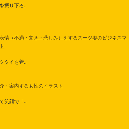
を振り下ろ…
表情（不満・驚き・悲しみ）をするスーツ姿のビジネスマ
ト
クタイを着…
介・案内する女性のイラスト
て笑顔で「…