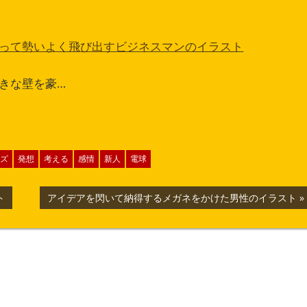
って勢いよく飛び出すビジネスマンのイラスト
きな壁を豪…
ズ
発想
考える
感情
新人
電球
次
ト
アイデアを閃いて納得するメガネをかけた男性のイラスト
の
記
事: