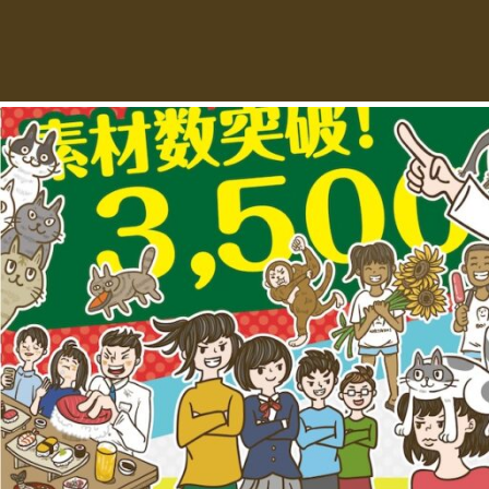
え
デ
ー
る
タ
を
人
ダ
ウ
物
ン
ロ
イ
ー
ラ
ド
で
ス
き
る
ト
人
物
専
イ
ラ