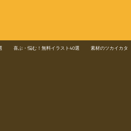
選
喜ぶ・悩む！無料イラスト40選
素材のツカイカタ