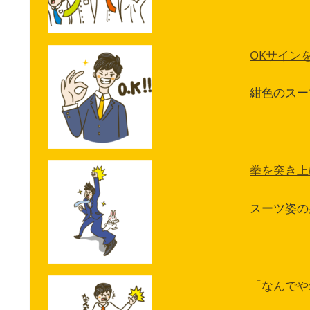
OKサイン
紺色のスー
拳を突き上
スーツ姿の
「なんでや