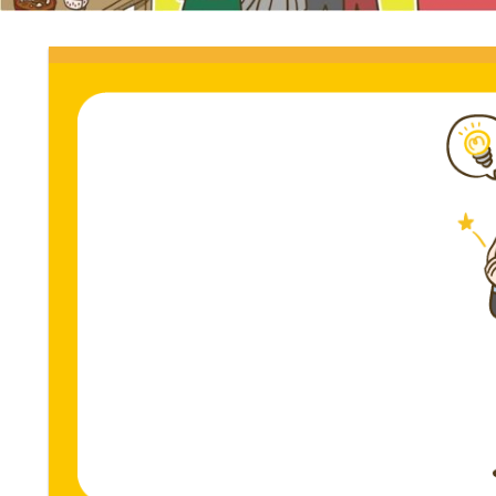
門
ス
ト
サ
専
門
イ
サ
イ
ト。
ト。