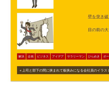
壁を突き破
目の前の大
解決
企画
ビジネス
アイデア
サラリーマン
ひらめき
ポー
投
前
上司と部下の間に挟まれて板挟みになる会社員のイラス
の
稿
記
ナ
事:
ビ
ゲ