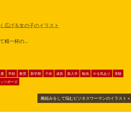
く広げる女の子のイラスト
て精一杯の…
児童
学校
教育
新学期
子供
成長
新入学
勉強
やる気あり
受験
ッツポーズ
次
腕組みをして悩むビジネスウーマンのイラスト
の
記
事: