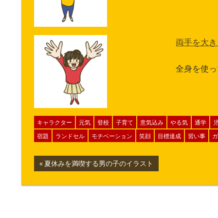
両手を大き
全身を使っ
キャラクター
元気
登校
子育て
意気込み
やる気
通学
宿題
ランドセル
モチベーション
笑顔
目標達成
習い事
ガ
投
前
夏休みを満喫する男の子のイラスト
の
稿
記
ナ
事: