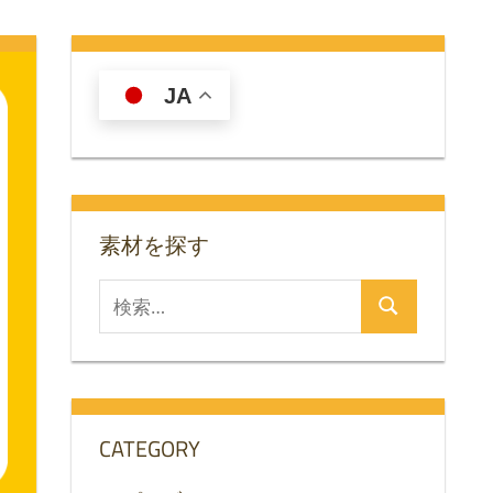
JA
素材を探す
検
検
索
索
対
象:
CATEGORY