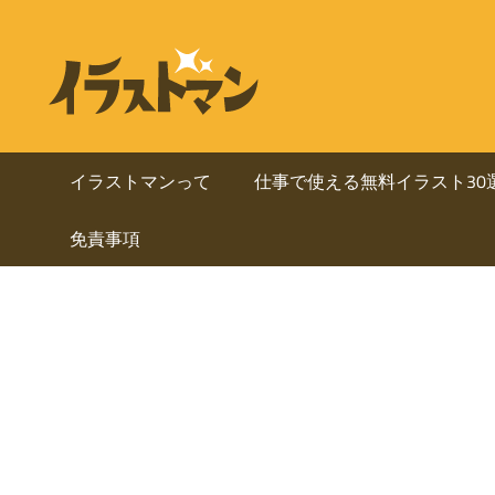
コ
ン
ビ
イ
テ
ラ
ジ
ン
ス
ト
ツ
ネ
マ
へ
イラストマンって
仕事で使える無料イラスト30
ン
ス
ス・
は
免責事項
キ
人
ッ
資
物
プ
を
料
中
心
に
と
し
使
た
ai