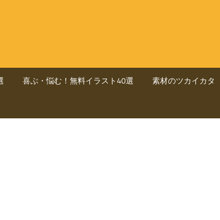
選
喜ぶ・悩む！無料イラスト40選
素材のツカイカタ