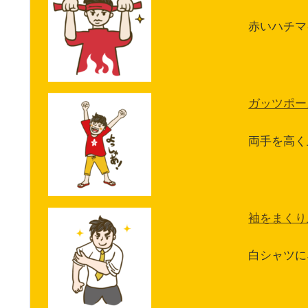
赤いハチマ
ガッツポー
両手を高く
袖をまくり
白シャツに