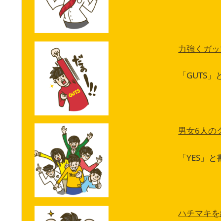
力強くガッ
「GUTS」
男女6人の
「YES」
ハチマキを