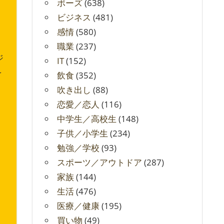
ポーズ
(638)
ビジネス
(481)
感情
(580)
職業
(237)
ジ
IT
(152)
を
飲食
(352)
吹き出し
(88)
恋愛／恋人
(116)
中学生／高校生
(148)
子供／小学生
(234)
勉強／学校
(93)
スポーツ／アウトドア
(287)
家族
(144)
生活
(476)
医療／健康
(195)
買い物
(49)