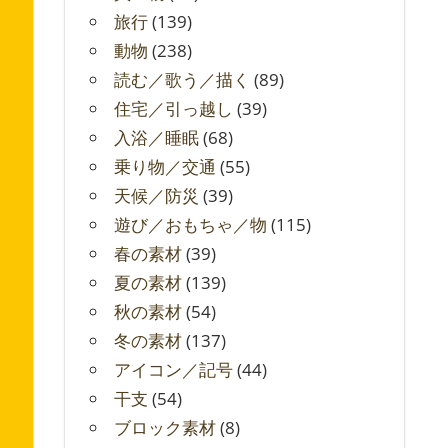
旅行
(139)
動物
(238)
読む／歌う／描く
(89)
住宅／引っ越し
(39)
入浴／睡眠
(68)
乗り物／交通
(55)
天候／防災
(39)
遊び／おもちゃ／物
(115)
春の素材
(39)
夏の素材
(139)
秋の素材
(54)
冬の素材
(137)
アイコン／記号
(44)
干支
(54)
ブロック素材
(8)