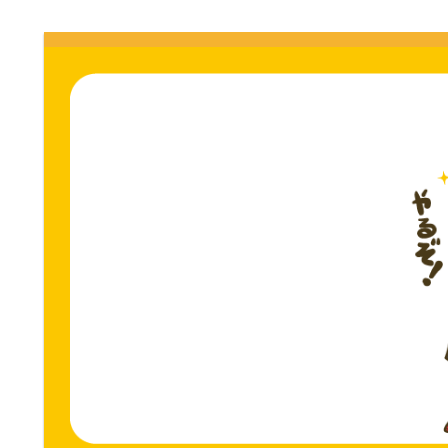
門
ス
ト
サ
専
門
イ
サ
イ
ト。
ト。