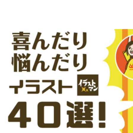
え
デ
ー
る
タ
を
人
ダ
ウ
物
ン
ロ
イ
ー
ラ
ド
で
ス
き
る
ト
人
物
専
イ
ラ