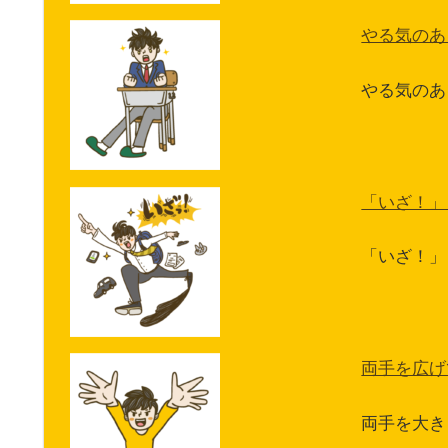
やる気のあ
やる気のあ
「いざ！」
「いざ！」
両手を広げ
両手を大き