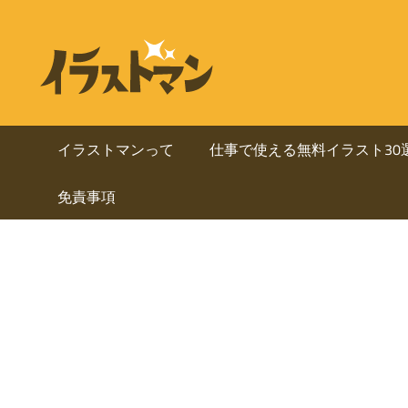
コ
ン
ビ
イ
テ
ラ
ジ
ン
ス
ト
ツ
ネ
マ
へ
イラストマンって
仕事で使える無料イラスト30
ン
ス
ス・
は
免責事項
キ
人
ッ
資
物
プ
を
料
中
心
に
と
し
使
た
ai