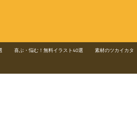
選
喜ぶ・悩む！無料イラスト40選
素材のツカイカタ