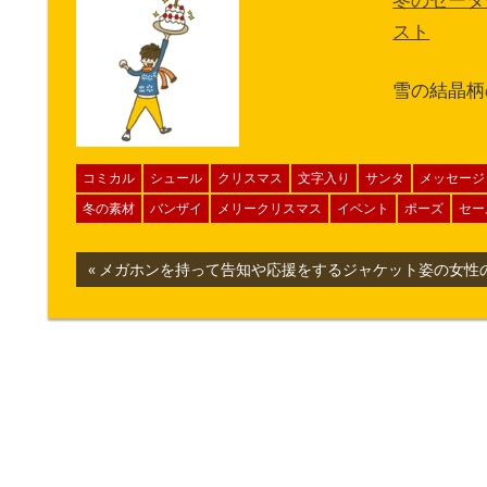
スト
雪の結晶柄
コミカル
シュール
クリスマス
文字入り
サンタ
メッセージ
冬の素材
バンザイ
メリークリスマス
イベント
ポーズ
セー
投
前
メガホンを持って告知や応援をするジャケット姿の女性
の
稿
記
ナ
事:
ビ
ゲ
ー