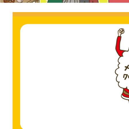
門
ス
ト
サ
専
門
イ
サ
イ
ト。
ト。