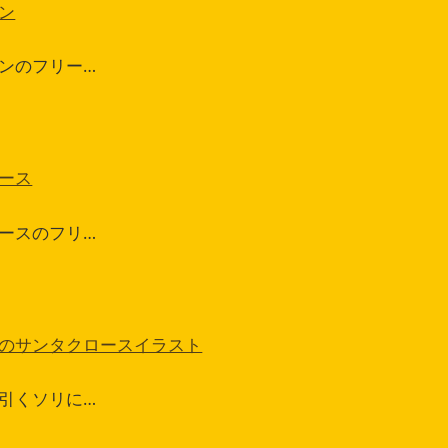
ン
ンのフリー…
ース
ースのフリ…
のサンタクロースイラスト
引くソリに…