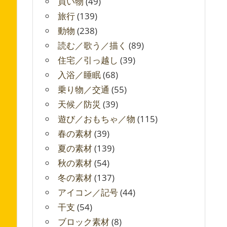
買い物
(49)
旅行
(139)
動物
(238)
読む／歌う／描く
(89)
住宅／引っ越し
(39)
入浴／睡眠
(68)
乗り物／交通
(55)
天候／防災
(39)
遊び／おもちゃ／物
(115)
春の素材
(39)
夏の素材
(139)
秋の素材
(54)
冬の素材
(137)
アイコン／記号
(44)
干支
(54)
ブロック素材
(8)