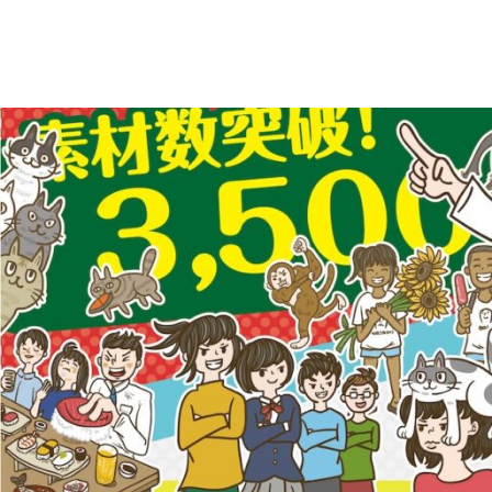
え
デ
ー
る
タ
を
人
ダ
ウ
物
ン
ロ
イ
ー
ラ
ド
で
ス
き
る
ト
人
物
専
イ
ラ