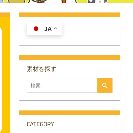
JA
素材を探す
検
検
索
索
対
象:
CATEGORY