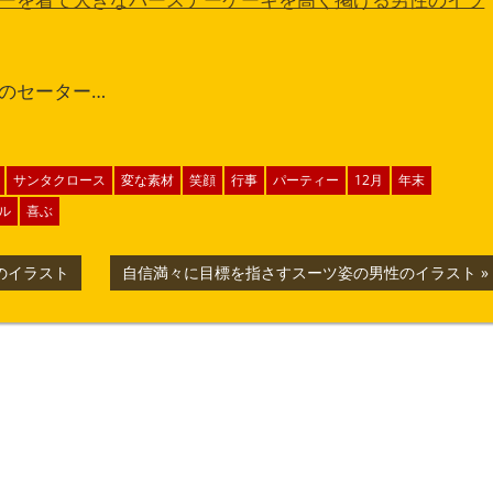
のセーター…
サンタクロース
変な素材
笑顔
行事
パーティー
12月
年末
ル
喜ぶ
次
のイラスト
自信満々に目標を指さすスーツ姿の男性のイラスト
の
記
事: