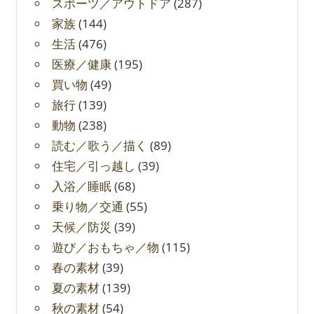
スポーツ／アウトドア
(287)
家族
(144)
生活
(476)
医療／健康
(195)
買い物
(49)
旅行
(139)
動物
(238)
読む／歌う／描く
(89)
住宅／引っ越し
(39)
入浴／睡眠
(68)
乗り物／交通
(55)
天候／防災
(39)
遊び／おもちゃ／物
(115)
春の素材
(39)
夏の素材
(139)
秋の素材
(54)