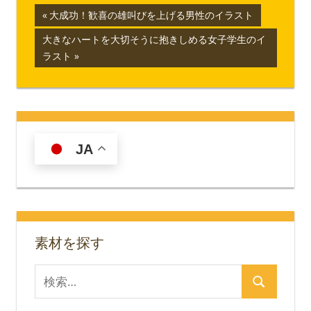
投
前
大成功！歓喜の雄叫びを上げる男性のイラスト
の
稿
次
大きなハートを大切そうに抱きしめる女子学生のイ
記
の
ラスト
ナ
事:
記
事:
ビ
ゲ
ー
JA
シ
ョ
ン
素材を探す
検
検
索
索