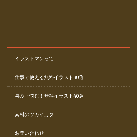
た
人
ai
物
デ
ー
イ
タ
を
ラ
ダ
イラストマンって
ウ
ス
ン
ト
ロ
仕事で使える無料イラスト30選
ー
専
ド
喜ぶ・悩む！無料イラスト40選
で
門
き
素材のツカイカタ
サ
る
人
イ
物
お問い合わせ