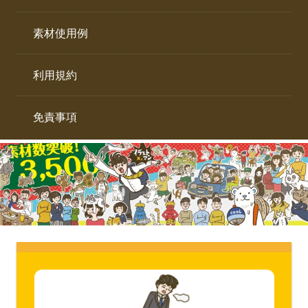
イ
ト。
ラ
素材使用例
ス
ト
利用規約
専
門
サ
免責事項
イ
ト。