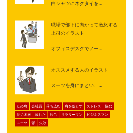
白シャツにネクタイを…
職場で部下に向かって激怒する
上司のイラスト
オフィスデスクでノー…
オススメする人のイラスト
スーツを身にまとい、…
ため息
会社員
落ち込む
肩を落とす
ストレス
悩む
疲労困憊
疲れた
疲労
サラリーマン
ビジネスマン
スーツ
鬱
失敗