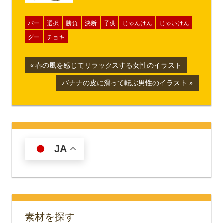
パー
選択
勝負
決断
子供
じゃんけん
じゃいけん
グー
チョキ
投
前
春の風を感じてリラックスする女性のイラスト
の
稿
次
バナナの皮に滑って転ぶ男性のイラスト
記
の
ナ
事:
記
事:
ビ
ゲ
JA
ー
シ
ョ
素材を探す
ン