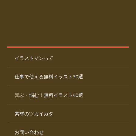
た
人
ai
物
デ
ー
イ
タ
を
ラ
ダ
イラストマンって
ウ
ス
ン
ト
ロ
仕事で使える無料イラスト30選
ー
専
ド
喜ぶ・悩む！無料イラスト40選
で
門
き
素材のツカイカタ
サ
る
人
イ
物
お問い合わせ