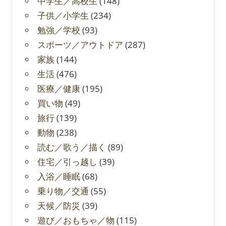
中学生／高校生
(148)
子供／小学生
(234)
勉強／学校
(93)
スポーツ／アウトドア
(287)
家族
(144)
生活
(476)
医療／健康
(195)
買い物
(49)
旅行
(139)
動物
(238)
読む／歌う／描く
(89)
住宅／引っ越し
(39)
入浴／睡眠
(68)
乗り物／交通
(55)
天候／防災
(39)
遊び／おもちゃ／物
(115)