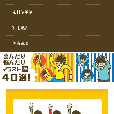
イ
ト。
ラ
素材使用例
ス
ト
利用規約
専
門
サ
免責事項
イ
ト。